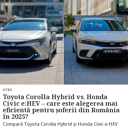
i
a
g
o
UTILE
Toyota Corolla Hybrid vs. Honda
Civic e:HEV – care este alegerea mai
eficientă pentru șoferii din România
în 2025?
Compară Toyota Corolla Hybrid și Honda Civic e:HEV