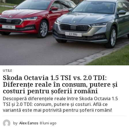
o
UTILE
Skoda Octavia 1.5 TSI vs. 2.0 TDI:
Diferențe reale în consum, putere și
costuri pentru șoferii români
Descoperă diferențele reale între Skoda Octavia 1.5
TSI și 2.0 TDI: consum, putere și costuri. Află ce
variantă este mai potrivită pentru șoferii români!
by
Alex Eanos
8 luni ago
1
2