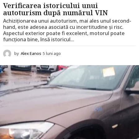
Verificarea istoricului unui
autoturism după numărul VIN
Achiziționarea unui autoturism, mai ales unul second-
hand, este adesea asociată cu incertitudine și risc.
Aspectul exterior poate fi excelent, motorul poate
funcționa bine, însă istoricul...
by
Alex Eanos
5 luni ago
5
l
u
n
i
a
g
o