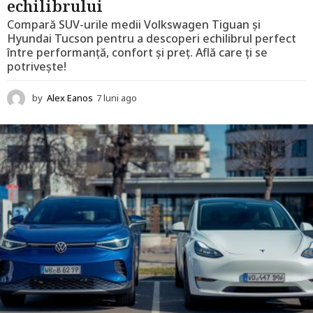
echilibrului
Compară SUV-urile medii Volkswagen Tiguan și
Hyundai Tucson pentru a descoperi echilibrul perfect
între performanță, confort și preț. Află care ți se
potrivește!
by
Alex Eanos
7 luni ago
1
2
l
u
n
i
a
g
o