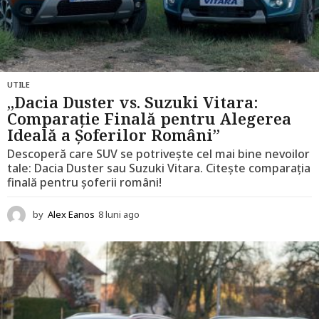
UTILE
„Dacia Duster vs. Suzuki Vitara:
Comparație Finală pentru Alegerea
Ideală a Șoferilor Români”
Descoperă care SUV se potrivește cel mai bine nevoilor
tale: Dacia Duster sau Suzuki Vitara. Citește comparația
finală pentru șoferii români!
by
Alex Eanos
8 luni ago
1
2
l
u
n
i
a
g