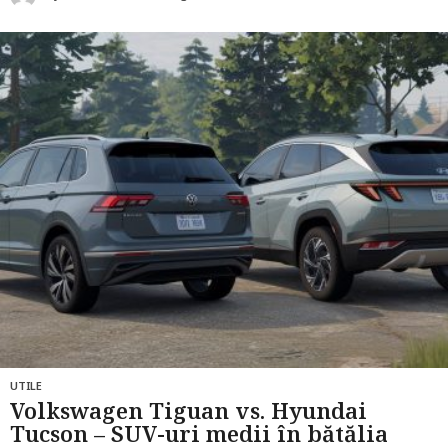
l
u
n
i
a
g
o
UTILE
Volkswagen Tiguan vs. Hyundai
Tucson – SUV-uri medii în bătălia