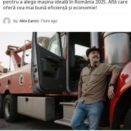
pentru a alege mașina ideală în România 2025. Află care
oferă cea mai bună eficiență și economie!
by
Alex Eanos
7 luni ago
1
2
l
u
n
i
a
g
o