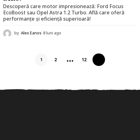
Descoperă care motor impresionează: Ford Focus
EcoBoost sau Opel Astra 1.2 Turbo. Află care oferă
performanțe și eficiență superioară!
by
Alex Eanos
8 luni ago
1
2
l
u
…
n
1
2
12
i
a
g
o