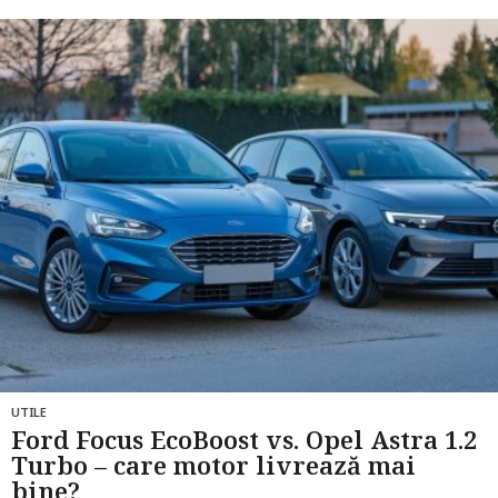
l
u
n
i
a
g
o
UTILE
Ford Focus EcoBoost vs. Opel Astra 1.2
Turbo – care motor livrează mai
bine?