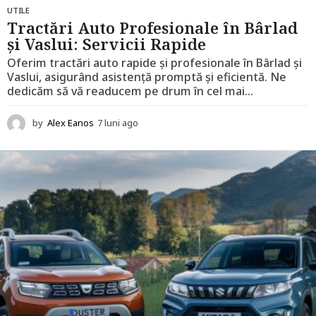
UTILE
Tractări Auto Profesionale în Bârlad
și Vaslui: Servicii Rapide
Oferim tractări auto rapide și profesionale în Bârlad și
Vaslui, asigurând asistență promptă și eficientă. Ne
dedicăm să vă readucem pe drum în cel mai...
by
Alex Eanos
7 luni ago
7
l
u
n
i
a
g
o