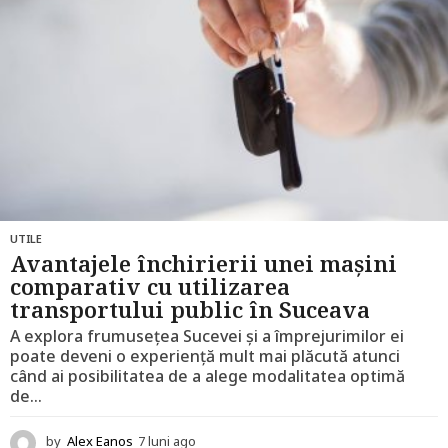
UTILE
Avantajele închirierii unei mașini
comparativ cu utilizarea
transportului public în Suceava
A explora frumusețea Sucevei și a împrejurimilor ei
poate deveni o experiență mult mai plăcută atunci
când ai posibilitatea de a alege modalitatea optimă
de...
by
Alex Eanos
7 luni ago
7