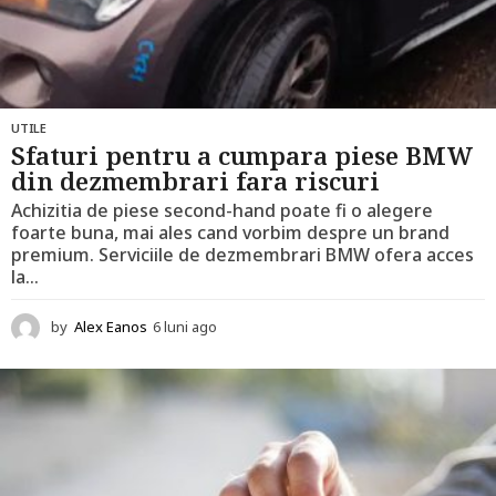
UTILE
Sfaturi pentru a cumpara piese BMW
din dezmembrari fara riscuri
Achizitia de piese second-hand poate fi o alegere
foarte buna, mai ales cand vorbim despre un brand
premium. Serviciile de dezmembrari BMW ofera acces
la...
by
Alex Eanos
6 luni ago
6
l
u
n
i
a
g
o