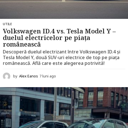
UTILE
Volkswagen ID.4 vs. Tesla Model Y –
duelul electricelor pe piața
românească
Descoperă duelul electrizant între Volkswagen ID.4 și
Tesla Model Y, două SUV-uri electrice de top pe piața
românească. Află care este alegerea potrivită!
by
Alex Eanos
7 luni ago
1
2
l
u
n
i
a
g
o