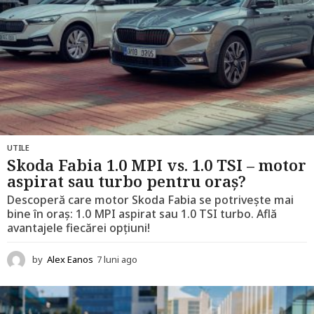
UTILE
Skoda Fabia 1.0 MPI vs. 1.0 TSI – motor
aspirat sau turbo pentru oraș?
Descoperă care motor Skoda Fabia se potrivește mai
bine în oraș: 1.0 MPI aspirat sau 1.0 TSI turbo. Află
avantajele fiecărei opțiuni!
by
Alex Eanos
7 luni ago
1
2
l
u
n