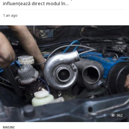
influențează direct modul în...
1 an ago
1
a
n
a
g
o
962
MASINI