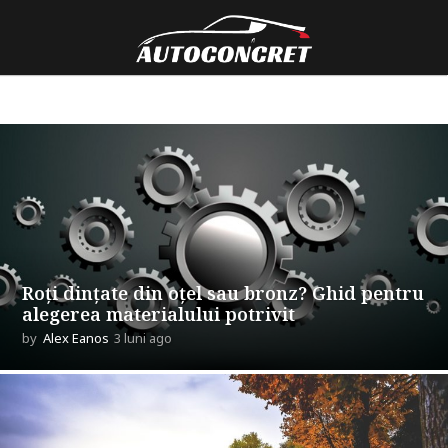
Roți dințate din oțel sau bronz? Ghid pentru
alegerea materialului potrivit
by
Alex Eanos
3 luni ago
3
l
u
n
i
a