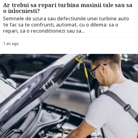
Ar trebui sa repari turbina masinii tale sau sa
o inlocuiesti?
Semnele de uzura sau defectiunile unei turbine auto
te fac sa te confrunti, automat, cu o dilema: sa o
repari, sa o reconditionezi sau sa...
1 an ago
1
a
n
a
g
o