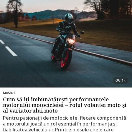
g
o
1k
MASINI
Cum să îți îmbunătățești performanțele
motorului motocicletei – rolul volantei moto și
al variatorului moto
Pentru pasionații de motociclete, fiecare componentă
a motorului joacă un rol esențial în performanța și
fiabilitatea vehiculului. Printre piesele cheie care