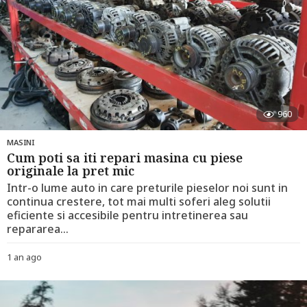
960
MASINI
Cum poti sa iti repari masina cu piese
originale la pret mic
Intr-o lume auto in care preturile pieselor noi sunt in
continua crestere, tot mai multi soferi aleg solutii
eficiente si accesibile pentru intretinerea sau
repararea...
1 an ago
1
a
n
a