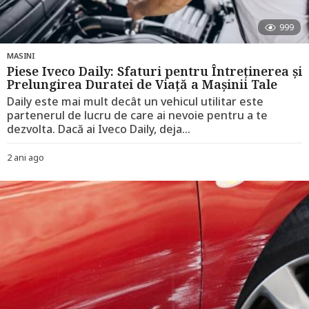
999
MASINI
Piese Iveco Daily: Sfaturi pentru Întreținerea și
Prelungirea Duratei de Viață a Mașinii Tale
Daily este mai mult decât un vehicul utilitar este
partenerul de lucru de care ai nevoie pentru a te
dezvolta. Dacă ai Iveco Daily, deja...
2 ani ago
2
a
n
i
a
g
o