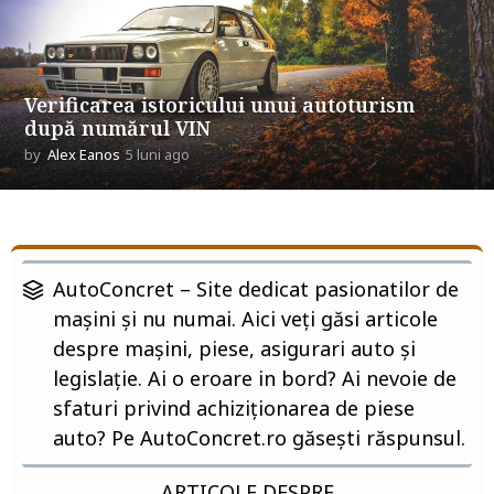
g
o
Verificarea istoricului unui autoturism
după numărul VIN
by
Alex Eanos
5 luni ago
5
l
u
n
i
H
a
g
o
AutoConcret – Site dedicat pasionatilor de
o
m
mașini și nu numai. Aici veți găsi articole
despre mașini, piese, asigurari auto și
e
legislație. Ai o eroare in bord? Ai nevoie de
-
sfaturi privind achiziționarea de piese
A
auto? Pe AutoConcret.ro găsești răspunsul.
u
t
ARTICOLE DESPRE