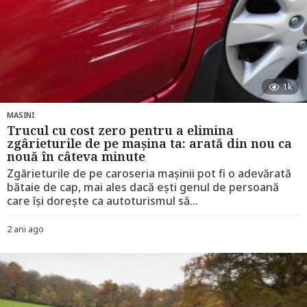
1k
MASINI
Trucul cu cost zero pentru a elimina
zgârieturile de pe mașina ta: arată din nou ca
nouă în câteva minute
Zgârieturile de pe caroseria mașinii pot fi o adevărată
bătaie de cap, mai ales dacă ești genul de persoană
care își dorește ca autoturismul să...
2 ani ago
2
a
n
i
a
g