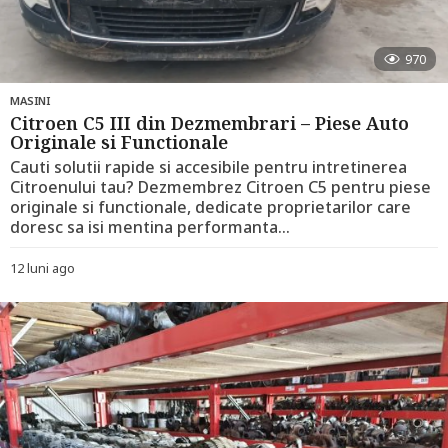
970
MASINI
Citroen C5 III din Dezmembrari – Piese Auto
Originale si Functionale
Cauti solutii rapide si accesibile pentru intretinerea
Citroenului tau? Dezmembrez Citroen C5 pentru piese
originale si functionale, dedicate proprietarilor care
doresc sa isi mentina performanta...
12 luni ago
1
2
l
u
n
i
a
g
o