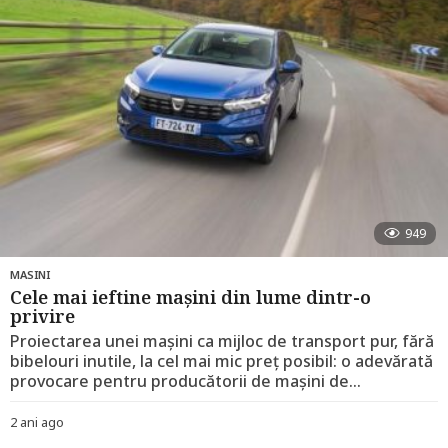
o
949
MASINI
Cele mai ieftine mașini din lume dintr-o
privire
Proiectarea unei mașini ca mijloc de transport pur, fără
bibelouri inutile, la cel mai mic preț posibil: o adevărată
provocare pentru producătorii de mașini de...
2 ani ago
2
a