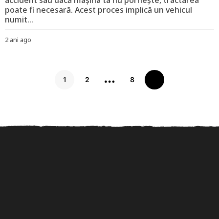
accident sau dacă mașina ta nu pornește, tractarea
poate fi necesară. Acest proces implică un vehicul
numit...
2 ani ago
2
a
n
i
…
a
1
2
8
g
o