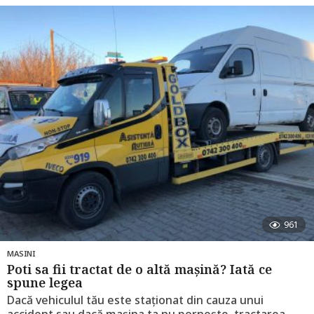
n
i
a
g
o
961
MASINI
Poti sa fii tractat de o altă mașină? Iată ce
spune legea
Dacă vehiculul tău este staționat din cauza unui