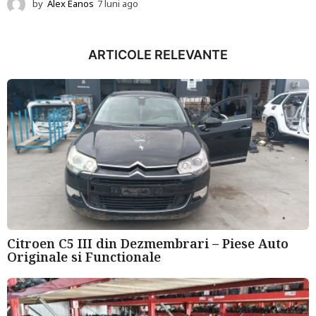
by
Alex Eanos
7 luni ago
1
2
l
u
ARTICOLE RELEVANTE
n
i
a
g
o
Citroen C5 III din Dezmembrari – Piese Auto
Originale si Functionale