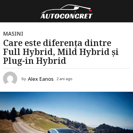
2
MASINI
Care este diferența dintre
a
Full Hybrid, Mild Hybrid și
n
i
Plug-in Hybrid
a
g
Alex Eanos
by
2 ani ago
2
o
a
2
n
i
a
a
n
g
o
i
a
g