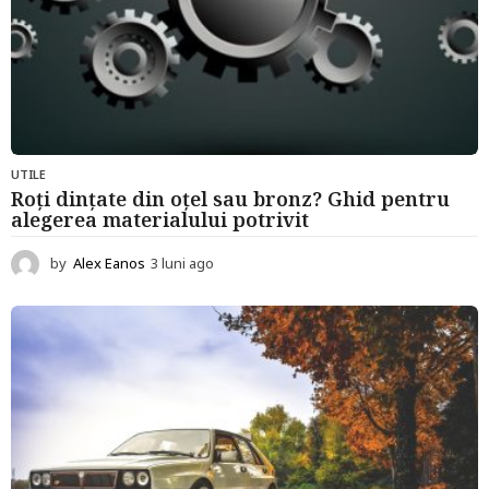
UTILE
Roți dințate din oțel sau bronz? Ghid pentru
alegerea materialului potrivit
by
Alex Eanos
3 luni ago
3
l
u
n
i
a
g
o