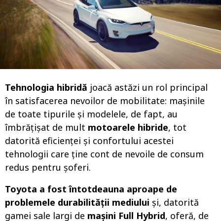
o
Tehnologia hibridă
joacă astăzi un rol principal
în satisfacerea nevoilor de mobilitate: mașinile
de toate tipurile și modelele, de fapt, au
îmbrățișat de mult
motoarele hibride
, tot
datorită eficienței și confortului acestei
tehnologii care ține cont de nevoile de consum
redus pentru șoferi.
Toyota a fost întotdeauna aproape de
problemele durabilității mediului
și, datorită
gamei sale largi de
mașini Full Hybrid
, oferă, de