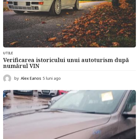
UTILE
Verificarea istoricului unui autoturism după
numărul VIN
by
Alex Eanos
5 luni ago
5
l
u
n
i
a
g
o