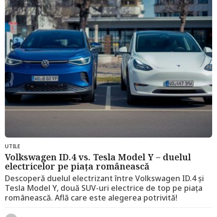
n
i
a
g
o
UTILE
Volkswagen ID.4 vs. Tesla Model Y – duelul
electricelor pe piața românească
Descoperă duelul electrizant între Volkswagen ID.4 și
Tesla Model Y, două SUV-uri electrice de top pe piața
românească. Află care este alegerea potrivită!