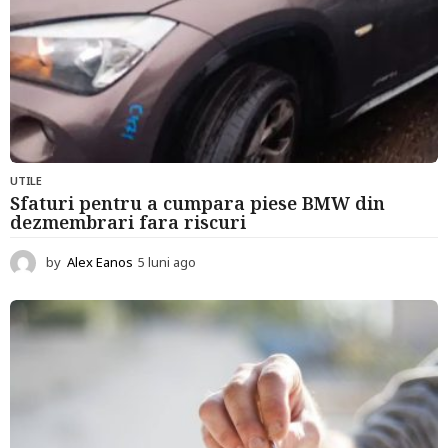
UTILE
Sfaturi pentru a cumpara piese BMW din
dezmembrari fara riscuri
by
Alex Eanos
5 luni ago
6
l
u
n
i
a
g
o