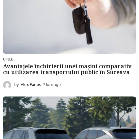
UTILE
Avantajele închirierii unei mașini comparativ
cu utilizarea transportului public în Suceava
by
Alex Eanos
7 luni ago
7
l
u
n
i
a
g
o