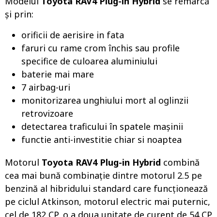
Modelul
Toyota RAV4 Plug-in Hybrid
se remarcă
și prin:
orificii de aerisire in fata
faruri cu rame crom închis sau profile
specifice de culoarea aluminiului
baterie mai mare
7 airbag-uri
monitorizarea unghiului mort al oglinzii
retrovizoare
detectarea traficului în spatele mașinii
functie anti-investitie chiar si noaptea
Motorul
Toyota RAV4 Plug-in Hybrid
combină
cea mai bună combinație dintre motorul 2.5 pe
benzină al hibridului standard care funcționează
pe ciclul Atkinson, motorul electric mai puternic,
cel de 182 CP, o a doua unitate de curent de 54 CP