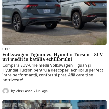
UTILE
Volkswagen Tiguan vs. Hyundai Tucson – SUV-
uri medii în bătălia echilibrului
Compară SUV-urile medii Volkswagen Tiguan și
Hyundai Tucson pentru a descoperi echilibrul perfect
între performanță, confort și preț. Află care ți se
potrivește!
by
Alex Eanos
7 luni ago
1
2
l
u