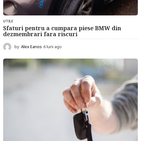
UTILE
Sfaturi pentru a cumpara piese BMW din
dezmembrari fara riscuri
by
Alex Eanos
6 luni ago
6
l
u
n
i
a
g
o