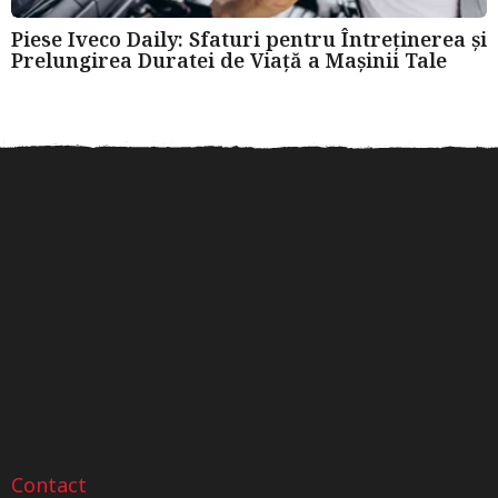
Piese Iveco Daily: Sfaturi pentru Întreținerea și
Prelungirea Duratei de Viață a Mașinii Tale
Roți dințate din oțel sau
Verificarea istoricului unui
Sfat
bronz? Ghid pentru...
autoturism după numărul
VIN
Contact