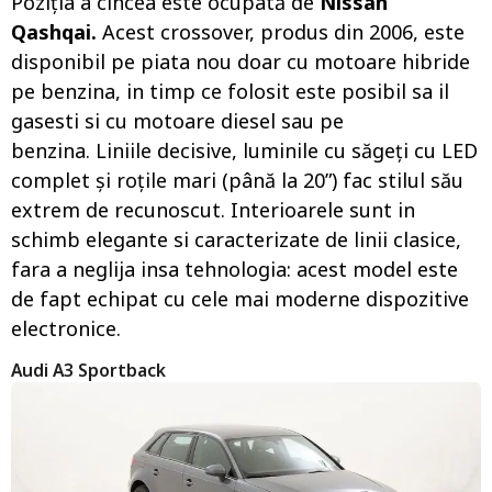
Poziția a cincea este ocupată de
Nissan
Qashqai.
Acest crossover, produs din 2006, este
disponibil pe piata nou doar cu motoare hibride
pe benzina, in timp ce folosit este posibil sa il
gasesti si cu motoare diesel sau pe
benzina. Liniile decisive, luminile cu săgeți cu LED
complet și roțile mari (până la 20”) fac stilul său
extrem de recunoscut. Interioarele sunt in
schimb elegante si caracterizate de linii clasice,
fara a neglija insa tehnologia: acest model este
de fapt echipat cu cele mai moderne dispozitive
electronice.
Audi A3 Sportback