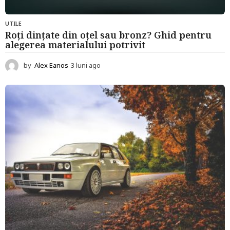
UTILE
Roți dințate din oțel sau bronz? Ghid pentru
alegerea materialului potrivit
by
Alex Eanos
3 luni ago
3
l
u
n
i
a
g
o