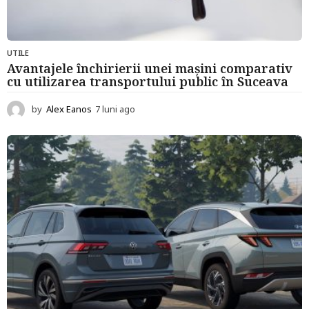
UTILE
Avantajele închirierii unei mașini comparativ
cu utilizarea transportului public în Suceava
by
Alex Eanos
7 luni ago
7
l
u
n
i
a
g
o