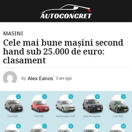
3
MASINI
Cele mai bune mașini second
a
hand sub 25.000 de euro:
n
i
clasament
a
g
Alex Eanos
by
3 ani ago
3
o
a
3
n
i
a
a
n
g
o
i
a
g