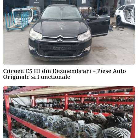
a
g
o
Citroen C5 III din Dezmembrari – Piese Auto
Originale si Functionale