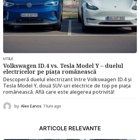
UTILE
Volkswagen ID.4 vs. Tesla Model Y – duelul
electricelor pe piața românească
Descoperă duelul electrizant între Volkswagen ID.4 și
Tesla Model Y, două SUV-uri electrice de top pe piața
românească. Află care este alegerea potrivită!
by
Alex Eanos
7 luni ago
1
2
l
u
ARTICOLE RELEVANTE
n
i