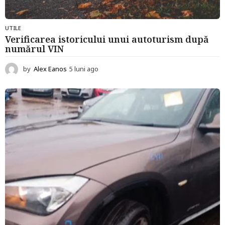
UTILE
Verificarea istoricului unui autoturism după
numărul VIN
by
Alex Eanos
5 luni ago
5
l
u
n
i
a
g
o