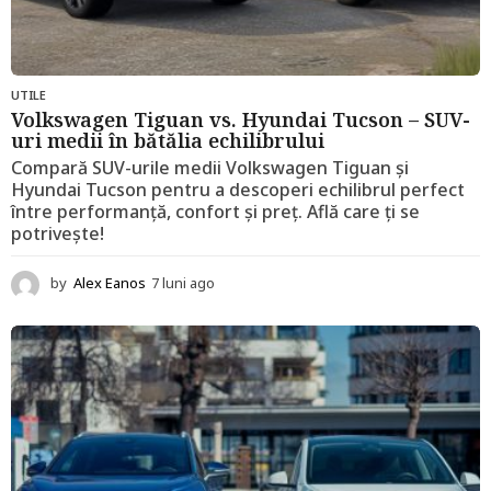
UTILE
Volkswagen Tiguan vs. Hyundai Tucson – SUV-
uri medii în bătălia echilibrului
Compară SUV-urile medii Volkswagen Tiguan și
Hyundai Tucson pentru a descoperi echilibrul perfect
între performanță, confort și preț. Află care ți se
potrivește!
by
Alex Eanos
7 luni ago
1
2
l
u
n
i
a
g
o