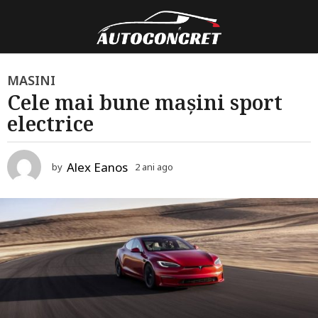
2
MASINI
Cele mai bune mașini sport
a
electrice
n
i
a
Alex Eanos
by
2 ani ago
2
g
a
o
n
i
2
a
a
g
o
n
i
a
g