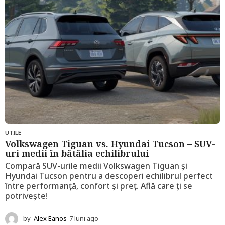
g
o
UTILE
Volkswagen Tiguan vs. Hyundai Tucson – SUV-
uri medii în bătălia echilibrului
Compară SUV-urile medii Volkswagen Tiguan și
Hyundai Tucson pentru a descoperi echilibrul perfect
între performanță, confort și preț. Află care ți se
potrivește!
by
Alex Eanos
7 luni ago
1