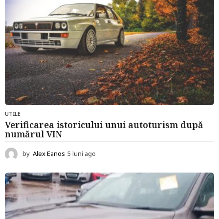
UTILE
Verificarea istoricului unui autoturism după
numărul VIN
by
Alex Eanos
5 luni ago
5
l
u
n
i
a
g
o