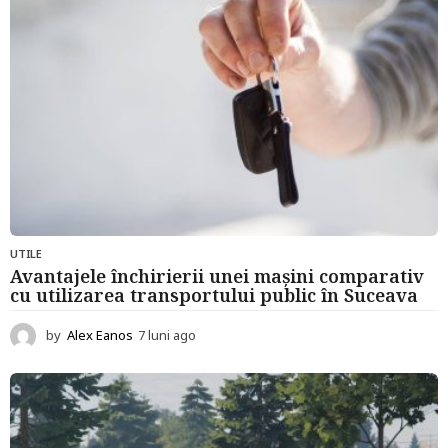
o
UTILE
Avantajele închirierii unei mașini comparativ
cu utilizarea transportului public în Suceava
by
Alex Eanos
7 luni ago
7
l
u
n
i
a