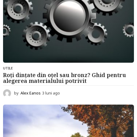
UTILE
Roți dințate din oțel sau bronz? Ghid pentru
alegerea materialului potrivit
by
Alex Eanos
3 luni ago
3
l
u
n
i
a
g
o