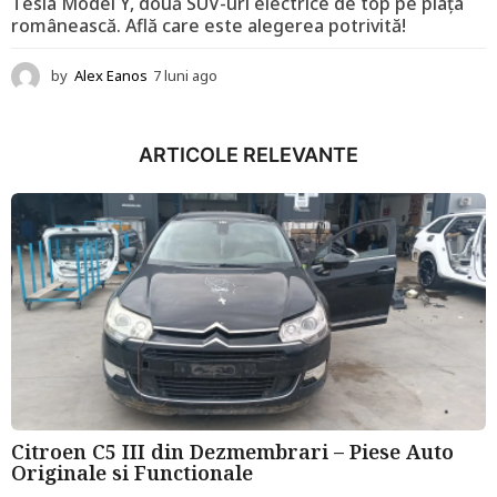
Tesla Model Y, două SUV-uri electrice de top pe piața
românească. Află care este alegerea potrivită!
by
Alex Eanos
7 luni ago
1
2
l
u
ARTICOLE RELEVANTE
n
i
a
g
o
Citroen C5 III din Dezmembrari – Piese Auto
Originale si Functionale