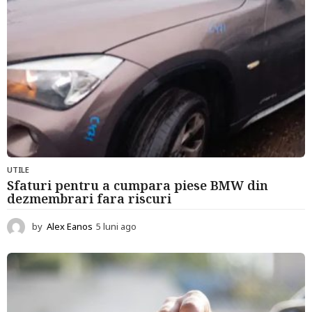
UTILE
Sfaturi pentru a cumpara piese BMW din
dezmembrari fara riscuri
by
Alex Eanos
5 luni ago
6
l
u
n
i
a
g