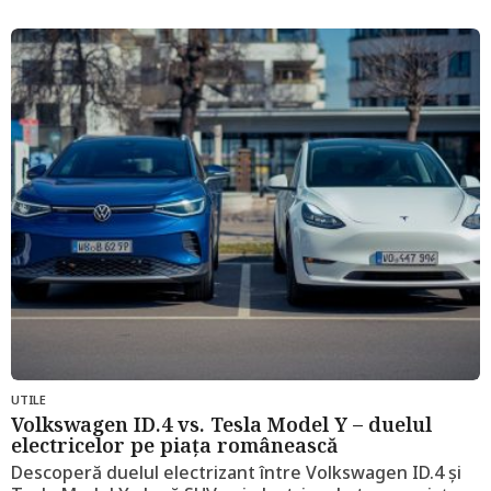
2
l
u
n
i
a
g
o
UTILE
Volkswagen ID.4 vs. Tesla Model Y – duelul
electricelor pe piața românească
Descoperă duelul electrizant între Volkswagen ID.4 și