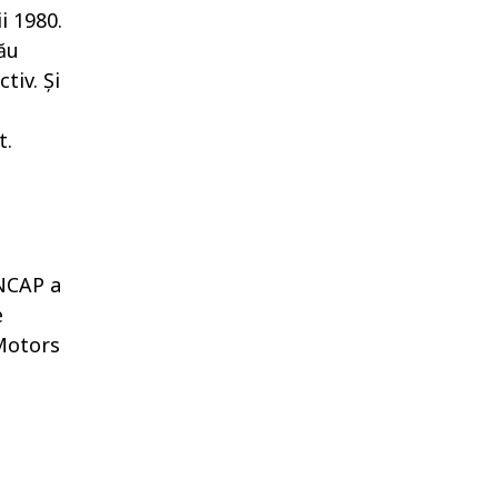
i 1980.
ău
tiv. Și
t.
oNCAP a
e
 Motors