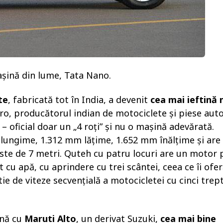
așină din lume, Tata Nano.
te
, fabricată tot în India, a devenit
cea mai ieftină
ro, producătorul indian de motociclete și piese auto
– oficial doar un „4 roți” și nu o mașină adevărată.
lungime, 1.312 mm lățime, 1.652 mm înălțime și are
te de 7 metri. Quteh cu patru locuri are un motor 
t cu apă, cu aprindere cu trei scântei, ceea ce îi ofe
ie de viteze secvenţială a motocicletei cu cinci trept
ană cu
Maruti Alto
, un derivat Suzuki,
cea mai bine