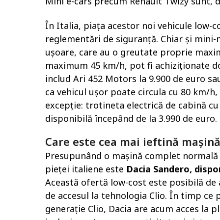
Mini e-cars precum Renault Twizy sunt, d
În Italia, piața acestor noi vehicule low-
reglementări de siguranță. Chiar și mini-m
ușoare, care au o greutate proprie maxim
maximum 45 km/h, pot fi achiziționate do
includ Ari 452 Motors la 9.900 de euro sau
ca vehicul ușor poate circula cu 80 km/h,
excepție: trotineta electrică de cabină c
disponibilă începând de la 3.990 de euro.
Care este cea mai ieftină mașină
Presupunând o mașină complet normală co
pieței italiene este
Dacia Sandero, dispon
Această ofertă low-cost este posibilă de
de accesul la tehnologia Clio. În timp ce
generație Clio, Dacia are acum acces la p