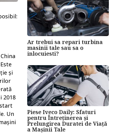
osibil:
Ar trebui sa repari turbina
masinii tale sau sa o
inlocuiesti?
 China
 Este
ție și
ilor
erată
i 2018
start
Piese Iveco Daily: Sfaturi
le. Un
pentru Întreținerea și
 mașini
Prelungirea Duratei de Viață
a Mașinii Tale