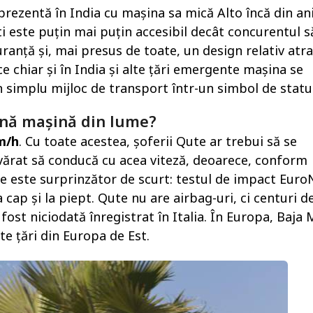
 prezentă în India cu mașina sa mică Alto încă din ani
i este puțin mai puțin accesibil decât concurentul s
anță și, mai presus de toate, un design relativ atrac
ce chiar și în India și alte țări emergente mașina se
 simplu mijloc de transport într-un simbol de statu
ină mașină din lume?
m/h
. Cu toate acestea, șoferii Qute ar trebui să se
vărat să conducă cu acea viteză, deoarece, conform
e este surprinzător de scurt: testul de impact Eur
la cap și la piept. Qute nu are airbag-uri, ci centuri d
fost niciodată înregistrat în Italia. În Europa, Baja
lte țări din Europa de Est.