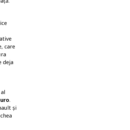
ață.
ice
ative
e, care
ura
e deja
 al
euro
.
ault și
echea