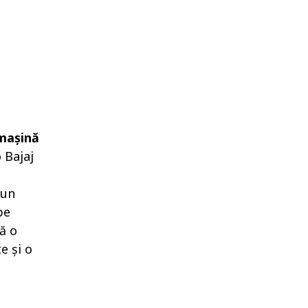
 mașină
 Bajaj
 un
pe
ră o
e şi o