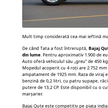
Mult timp considerată cea mai ieftină m
De când Tata a fost întreruptă,
Bajaj Qu
din lume
. Pentru aproximativ 1.900 de eu
Auto oferă vehiculul său „greu” de 450 kg 
Mopedul acoperit cu 4 roți are 2.752 mm 
ampatament de 1925 mm. Raza de viraj es
benzină de 0,2 litri, cu patru supape, răci
putere de 13,2 CP. Este disponibil cu o cut
marşarier.
Bajaj Qute este competitiv pe piața indi