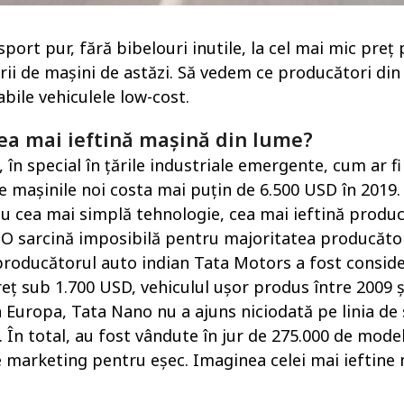
ort pur, fără bibelouri inutile, la cel mai mic preț p
i de mașini de astăzi. Să vedem ce producători din
bile vehiculele low-cost.
cea mai ieftină mașină din lume?
în special în țările industriale emergente, cum ar fi
re mașinile noi costa mai puțin de 6.500 USD în 2019.
 cu cea mai simplă tehnologie, cea mai ieftină produc
 O sarcină imposibilă pentru majoritatea producător
producătorul auto indian Tata Motors a fost consid
eț sub 1.700 USD, vehiculul ușor produs între 2009 ș
n Europa, Tata Nano nu a ajuns niciodată pe linia de 
. În total, au fost vândute în jur de 275.000 de mode
pe marketing pentru eșec. Imaginea celei mai ieftine