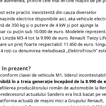
e asemenea, printre cele mai ieftine mașini de pe pi
cost este practic inexistentă din cauza diverselor
așinile electrice disponibile aici, aka vehicule electr
ă de 350 kg și o putere de 4 kW și pot ajunge la
ar cu puțin sub 10.000 de euro. Modelele reprezent
 Linzda M3-4 tot la 9.990 de euro. Renault Twizy Lif
 are un preț foarte respectabil: 11.450 de euro. Sing
u 4 roți cu denumirea melodioasă „Elektrofrosch” est
 în prezent?
nform clasei de vehicule M1, liderul incontestabil
ibilă în a treia generație începând de la 8.990 de 
 afilierea producătorului român de automobile la Ren
 predecesorul actualului Sandero era încă bazat pe v
latforma actuală de mașini mici a Grupului Renault,