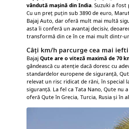
vândută mașină din India
. Suzuki a fost
Cu un preț puțin sub 3890 de euro, Marut
Bajaj Auto, dar oferă mult mai multă sigur
asta îi conferă un avantaj decisiv, deoare
transformă din ce în ce mai mult dintr-un
Câți km/h parcurge cea mai ieft
Bajaj
Qute are o viteză maximă de 70 k
gândească cu atenție dacă doresc cu ade
standardelor europene de siguranță, Qut
relevat un risc ridicat de răni, în special 
siguranță. La fel ca Tata Nano, Qute nu a 
oferă Qute în Grecia, Turcia, Rusia și în a