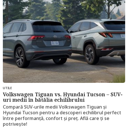
i
a
g
o
UTILE
Volkswagen Tiguan vs. Hyundai Tucson – SUV-
uri medii în bătălia echilibrului
Compară SUV-urile medii Volkswagen Tiguan și
Hyundai Tucson pentru a descoperi echilibrul perfect
între performanță, confort și preț. Află care ți se
potrivește!