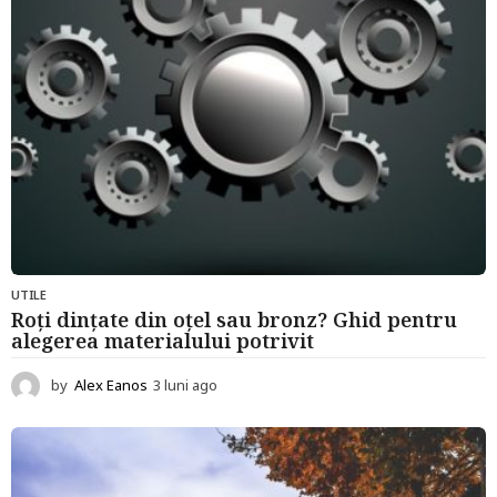
UTILE
Roți dințate din oțel sau bronz? Ghid pentru
alegerea materialului potrivit
by
Alex Eanos
3 luni ago
3
l
u
n
i
a