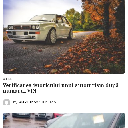
g
o
UTILE
Verificarea istoricului unui autoturism după
numărul VIN
by
Alex Eanos
5 luni ago
5
l
u
n
i