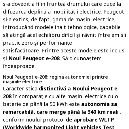
s-a dovedit a fi în fruntea drumului care duce la
difuzarea deplină a mobilității electrice. Peugeot
și-a extins, de fapt, gama de mașini electrice,
introducând modele înalt tehnologice, capabile
să atingă acel echilibru dificil și râvnit între emisii
practic zero și performanțe
satisfăcătoare. Printre aceste modele este inclus
și
Noul Peugeot e-208
. Să o cunoaștem
îndeaproape.
Noul Peugeot e-208: regina autonomiei printre
mașinile electrice
Caracteristica
distinctivă a Noului Peugeot e-
208
în comparație cu alte mașini electrice cu o
baterie de până la 50 kWh este
autonomia sa
remarcabilă, care merge până la 340 km reali
,
conform noului protocol
de aprobare WLTP
(Worldwide harmonized Light vehicles Test