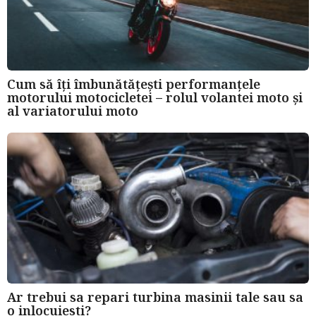
Cum să îți îmbunătățești performanțele
motorului motocicletei – rolul volantei moto și
al variatorului moto
Ar trebui sa repari turbina masinii tale sau sa
o inlocuiesti?