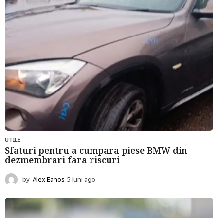
a
g
o
UTILE
Sfaturi pentru a cumpara piese BMW din
dezmembrari fara riscuri
by
Alex Eanos
5 luni ago
6
l
u
n
i