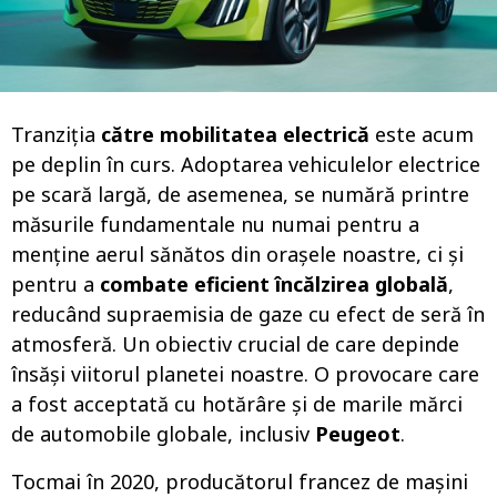
o
Tranziția
către mobilitatea electrică
este acum
pe deplin în curs. Adoptarea vehiculelor electrice
pe scară largă, de asemenea, se numără printre
măsurile fundamentale nu numai pentru a
menține aerul sănătos din orașele noastre, ci și
pentru a
combate eficient încălzirea globală
,
reducând supraemisia de gaze cu efect de seră în
atmosferă. Un obiectiv crucial de care depinde
însăși viitorul planetei noastre. O provocare care
a fost acceptată cu hotărâre și de marile mărci
de automobile globale, inclusiv
Peugeot
.
Tocmai în 2020, producătorul francez de mașini