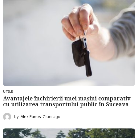
a
g
o
UTILE
Avantajele închirierii unei mașini comparativ
cu utilizarea transportului public în Suceava
by
Alex Eanos
7 luni ago
7
l
u
n