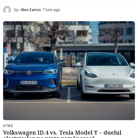
by
Alex Eanos
7 luni ago
1
2
l
u
n
i
a
g
o
UTILE
Volkswagen ID.4 vs. Tesla Model Y – duelul