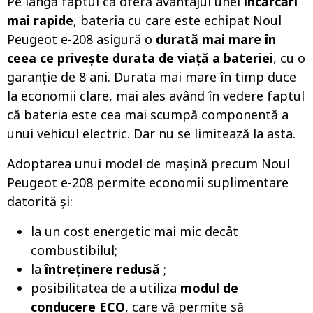
Pe lângă faptul că oferă avantajul unei
încărcări
mai rapide
, bateria cu care este echipat Noul
Peugeot e-208 asigură o
durată mai mare în
ceea ce privește durata de viață a bateriei
, cu o
garanție de 8 ani. Durata mai mare în timp duce
la economii clare, mai ales având în vedere faptul
că bateria este cea mai scumpă componentă a
unui vehicul electric. Dar nu se limitează la asta.
Adoptarea unui model de mașină precum Noul
Peugeot e-208 permite economii suplimentare
datorită și:
la un cost energetic mai mic decât
combustibilul;
la
întreținere redusă
;
posibilitatea de a utiliza
modul de
conducere ECO
, care vă permite să