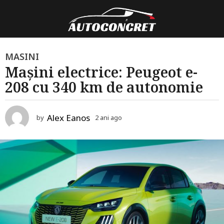
2
MASINI
Mașini electrice: Peugeot e-
a
208 cu 340 km de autonomie
n
i
a
Alex Eanos
by
2 ani ago
2
g
a
o
n
i
2
a
a
g
o
n
i
a
g