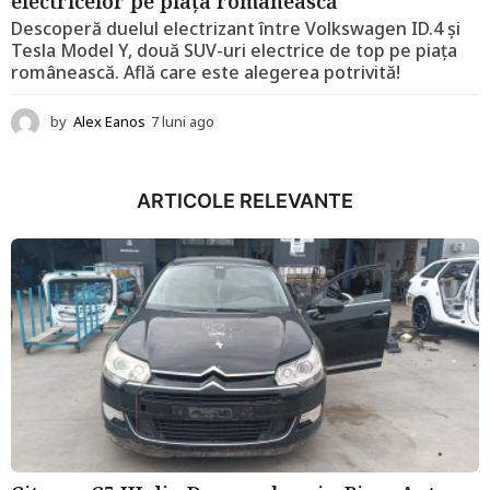
electricelor pe piața românească
Descoperă duelul electrizant între Volkswagen ID.4 și
Tesla Model Y, două SUV-uri electrice de top pe piața
românească. Află care este alegerea potrivită!
by
Alex Eanos
7 luni ago
1
2
l
u
ARTICOLE RELEVANTE
n
i
a
g
o