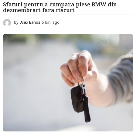
Sfaturi pentru a cumpara piese BMW din
dezmembrari fara riscuri
by
Alex Eanos
5 luni ago
6
l
u
n
i
a
g
o