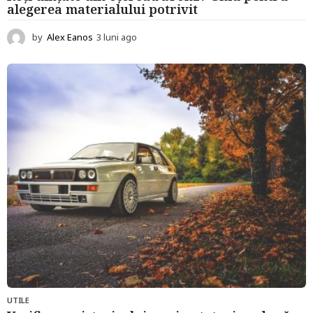
alegerea materialului potrivit
by
Alex Eanos
3 luni ago
3
l
u
n
i
a
g
o
UTILE