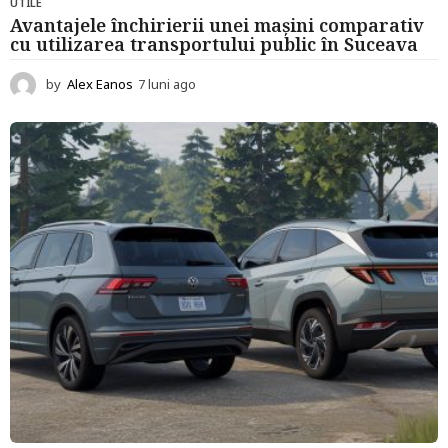
UTILE
Avantajele închirierii unei mașini comparativ
cu utilizarea transportului public în Suceava
by
Alex Eanos
7 luni ago
7
l
u
n
i
a
g
o