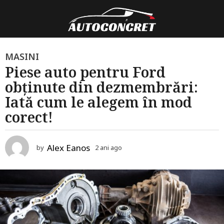
2
MASINI
Piese auto pentru Ford
a
obținute din dezmembrări:
n
i
Iată cum le alegem în mod
a
corect!
g
o
Alex Eanos
by
2 ani ago
2
2
a
a
n
i
n
a
i
g
a
o
g