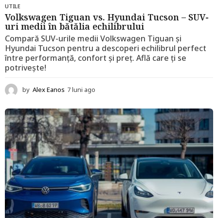
UTILE
Volkswagen Tiguan vs. Hyundai Tucson – SUV-
uri medii în bătălia echilibrului
Compară SUV-urile medii Volkswagen Tiguan și
Hyundai Tucson pentru a descoperi echilibrul perfect
între performanță, confort și preț. Află care ți se
potrivește!
by
Alex Eanos
7 luni ago
1
2
l
u
n
i
a
g
o