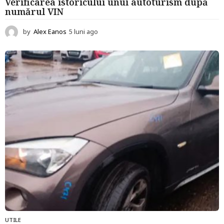
Verificarea istoricului unui autoturism după
numărul VIN
by
Alex Eanos
5 luni ago
5
l
u
n
i
a
g
o
UTILE