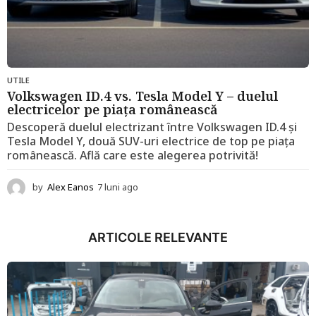
UTILE
Volkswagen ID.4 vs. Tesla Model Y – duelul
electricelor pe piața românească
Descoperă duelul electrizant între Volkswagen ID.4 și
Tesla Model Y, două SUV-uri electrice de top pe piața
românească. Află care este alegerea potrivită!
by
Alex Eanos
7 luni ago
1
2
l
u
ARTICOLE RELEVANTE
n
i
a
g
o