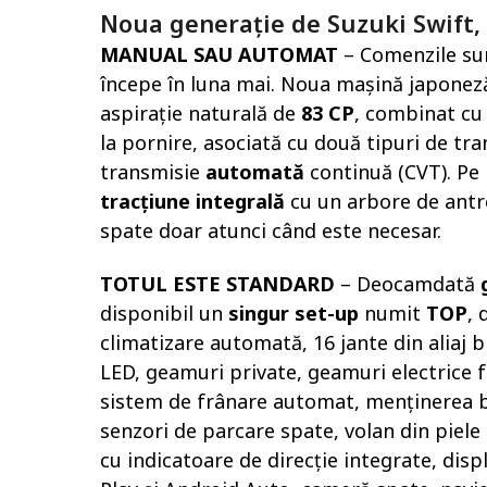
Noua generație de Suzuki Swift,
MANUAL SAU AUTOMAT
– Comenzile su
începe în luna mai. Noua mașină japone
aspirație naturală de
83 CP
, combinat cu 
la pornire, asociată cu două tipuri de tr
transmisie
automată
continuă (CVT). Pe 
tracțiune integrală
cu un arbore de antre
spate doar atunci când este necesar.
TOTUL ESTE STANDARD
– Deocamdată
disponibil un
singur set-up
numit
TOP
, 
climatizare automată, 16 jante din aliaj bi
LED, geamuri private, geamuri electrice fa
sistem de frânare automat, menținerea ben
senzori de parcare spate, volan din piele 
cu indicatoare de direcție integrate, dis