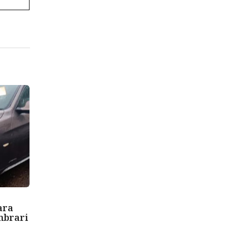
ara
mbrari