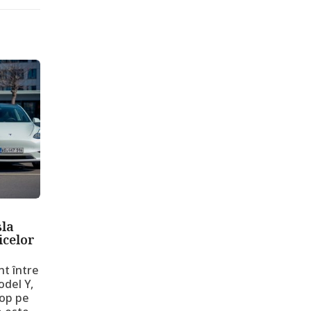
sla
icelor
nt între
odel Y,
top pe