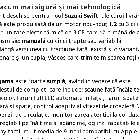
 acum mai sigură și mai tehnologică
nt deschise pentru noul
Suzuki Swift
, ale cărui livră
ză este propulsată de un motor nou-nouț
1.2
cu 3 cil
o unitate electrică mică de 3 CP care dă o mână de 
ansmisie:
manuală
cu cinci trepte sau variabilă.
lângă versiunea cu tracțiune față, există și o varian
nare și un cuplaj vâscos care trimite mișcarea roțil
gama
este foarte
simplă
, având în vedere că este
destul de complet, care include: scaune față încălzite
color, faruri full LED automate în față , faruri spate 
ță și spate, control adaptiv al vitezei de croazieră (
zii de circulație, monitorizarea atenției la condus
reglabil pe înălțime și adâncime, oglinzi rabatabile e
play tactil multimedia de 9 inchi compatibil cu Apple