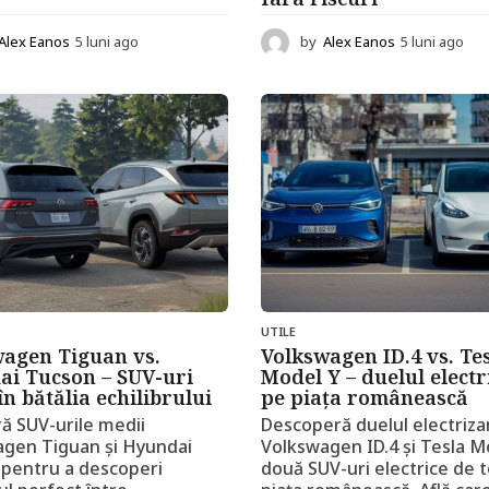
Alex Eanos
5 luni ago
5
by
Alex Eanos
5 luni ago
6
l
l
u
u
n
n
i
i
a
a
g
g
o
o
UTILE
wagen Tiguan vs.
Volkswagen ID.4 vs. Te
ai Tucson – SUV-uri
Model Y – duelul electr
în bătălia echilibrului
pe piața românească
 SUV-urile medii
Descoperă duelul electriza
agen Tiguan și Hyundai
Volkswagen ID.4 și Tesla M
pentru a descoperi
două SUV-uri electrice de 