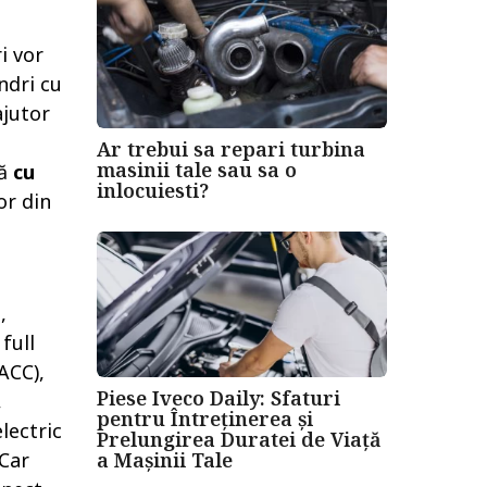
ri vor
indri cu
ajutor
Ar trebui sa repari turbina
masinii tale sau sa o
tă
cu
inlocuiesti?
or din
,
full
ACC),
Piese Iveco Daily: Sfaturi
,
pentru Întreținerea și
lectric
Prelungirea Duratei de Viață
a Mașinii Tale
 Car