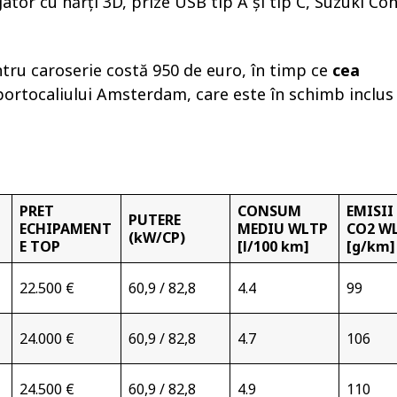
ator cu hărți 3D, prize USB tip A și tip C, Suzuki Co
tru caroserie costă 950 de euro, în timp ce
cea
portocaliului Amsterdam, care este în schimb inclus 
PRET
CONSUM
EMISII
PUTERE
ECHIPAMENT
MEDIU WLTP
CO2 W
(kW/CP)
E TOP
[l/100 km]
[g/km]
22.500 €
60,9 / 82,8
4.4
99
24.000 €
60,9 / 82,8
4.7
106
24.500 €
60,9 / 82,8
4.9
110