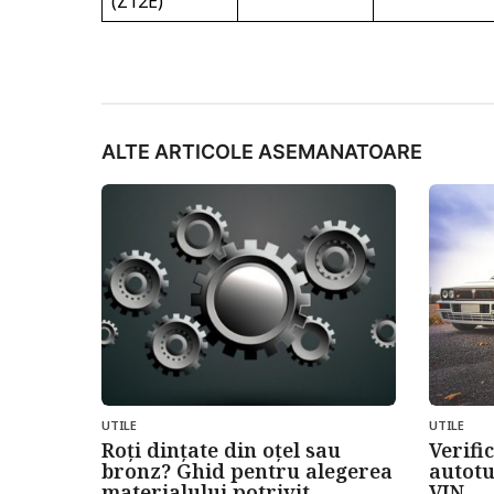
(Z12E)
ALTE ARTICOLE ASEMANATOARE
UTILE
UTILE
Roți dințate din oțel sau
Verifi
bronz? Ghid pentru alegerea
autot
materialului potrivit
VIN