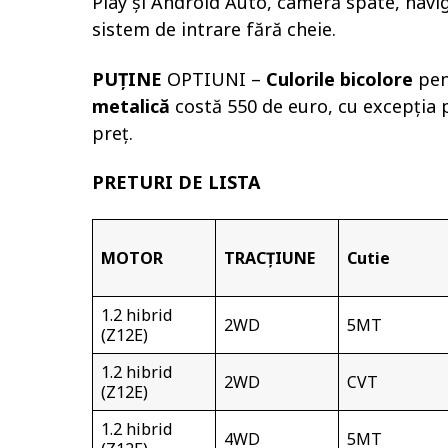
Play și Android Auto, cameră spate, navig
sistem de intrare fără cheie.
PUȚINE
OPTIUNI –
Culorile bicolore
pen
metalică
costă 550 de euro, cu excepția 
preț.
PRETURI DE LISTA
MOTOR
TRACŢIUNE
Cutie
1.2 hibrid
2WD
5MT
(Z12E)
1.2 hibrid
2WD
CVT
(Z12E)
1.2 hibrid
4WD
5MT