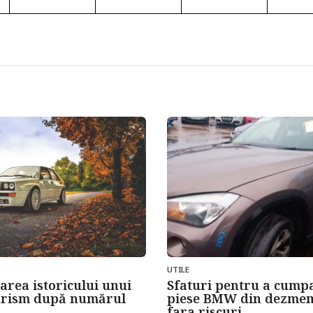
UTILE
carea istoricului unui
Sfaturi pentru a cump
urism după numărul
piese BMW din dezme
fara riscuri