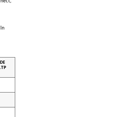
nnect,
în
 DE
LTP