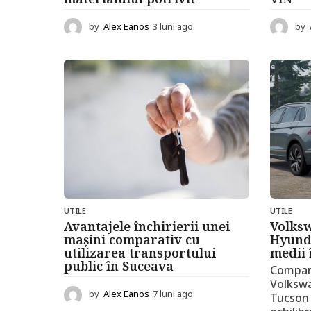
by
Alex Eanos
3 luni ago
3
by
l
u
n
i
a
g
o
UTILE
UTILE
Avantajele închirierii unei
Volks
mașini comparativ cu
Hyund
utilizarea transportului
medii 
public în Suceava
Compară
Volksw
by
Alex Eanos
7 luni ago
7
Tucson 
l