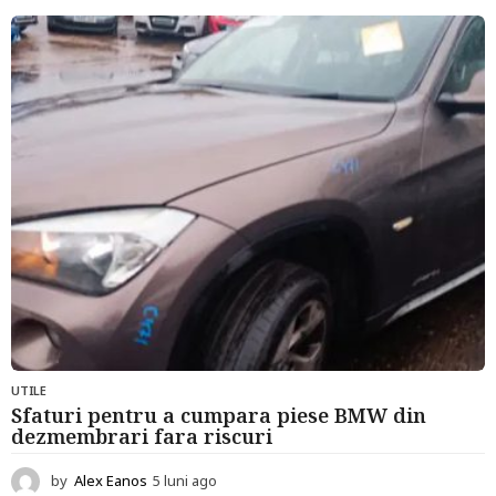
u
n
i
a
g
o
UTILE
Sfaturi pentru a cumpara piese BMW din
dezmembrari fara riscuri
by
Alex Eanos
5 luni ago
6