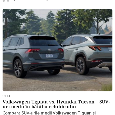
l
u
n
i
a
g
o
UTILE
Volkswagen Tiguan vs. Hyundai Tucson – SUV-
uri medii în bătălia echilibrului
Compară SUV-urile medii Volkswagen Tiguan și