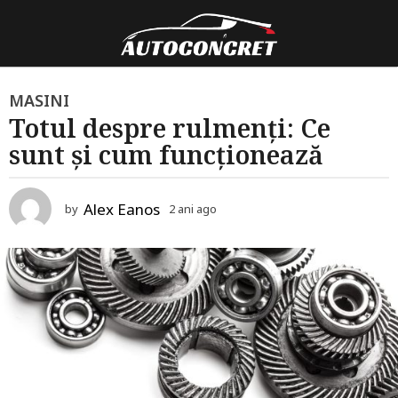
2
MASINI
Totul despre rulmenți: Ce
a
sunt și cum funcționează
n
i
a
Alex Eanos
by
2 ani ago
2
g
a
o
n
i
2
a
a
g
o
n
i
a
g