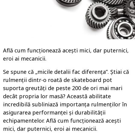
o
Află cum funcționează acești mici, dar puternici,
eroi ai mecanicii.
Se spune că „micile detalii fac diferența”. Știai că
rulmenții dintr-o roată de skateboard pot
suporta greutăți de peste 200 de ori mai mari
decât propria lor masă? Această abilitate
incredibilă subliniază importanța rulmenților în
asigurarea performanței și durabilității
echipamentelor. Află cum funcționează acești
mici, dar puternici, eroi ai mecanicii.