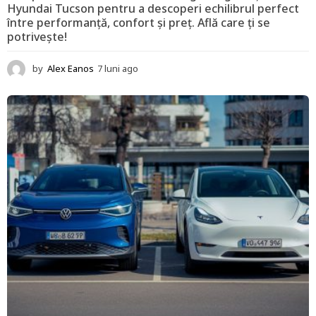
Hyundai Tucson pentru a descoperi echilibrul perfect
între performanță, confort și preț. Află care ți se
potrivește!
by
Alex Eanos
7 luni ago
1
2
l
u
n
i
a
g
o