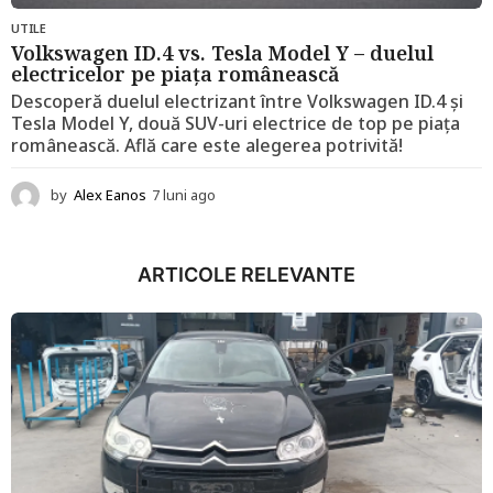
UTILE
Volkswagen ID.4 vs. Tesla Model Y – duelul
electricelor pe piața românească
Descoperă duelul electrizant între Volkswagen ID.4 și
Tesla Model Y, două SUV-uri electrice de top pe piața
românească. Află care este alegerea potrivită!
by
Alex Eanos
7 luni ago
1
2
l
u
ARTICOLE RELEVANTE
n
i
a
g
o