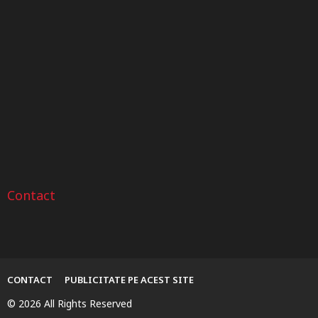
Roți dințate din oțel sau
Verificarea istoricului unui
Sfat
bronz? Ghid pentru...
autoturism după numărul
VIN
Contact
CONTACT
PUBLICITATE PE ACEST SITE
© 2026 All Rights Reserved