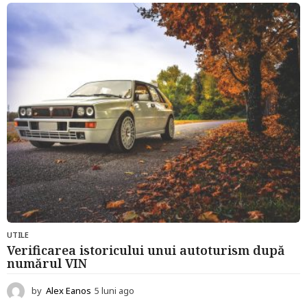
u
n
i
a
g
o
UTILE
Verificarea istoricului unui autoturism după
numărul VIN
by
Alex Eanos
5 luni ago
5
l