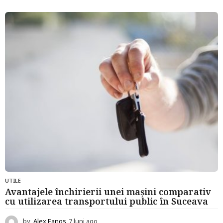
l
u
n
i
a
g
o
UTILE
Avantajele închirierii unei mașini comparativ
cu utilizarea transportului public în Suceava
by
Alex Eanos
7 luni ago
7