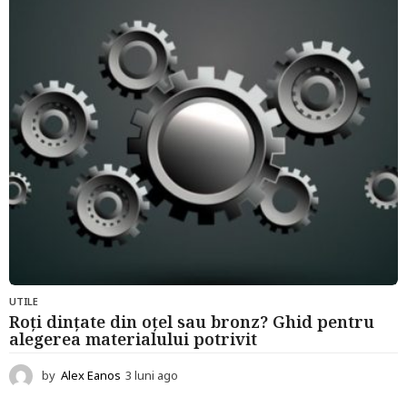
UTILE
Roți dințate din oțel sau bronz? Ghid pentru
alegerea materialului potrivit
by
Alex Eanos
3 luni ago
3
l