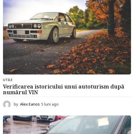
g
o
UTILE
Verificarea istoricului unui autoturism după
numărul VIN
by
Alex Eanos
5 luni ago
5
l
u
n
i
a