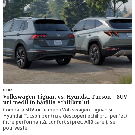
a
g
o
UTILE
Volkswagen Tiguan vs. Hyundai Tucson – SUV-
uri medii în bătălia echilibrului
Compară SUV-urile medii Volkswagen Tiguan și
Hyundai Tucson pentru a descoperi echilibrul perfect
între performanță, confort și preț. Află care ți se
potrivește!