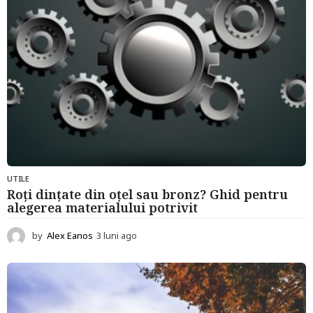
UTILE
Roți dințate din oțel sau bronz? Ghid pentru
alegerea materialului potrivit
by
Alex Eanos
3 luni ago
3
l
u
n
i
a