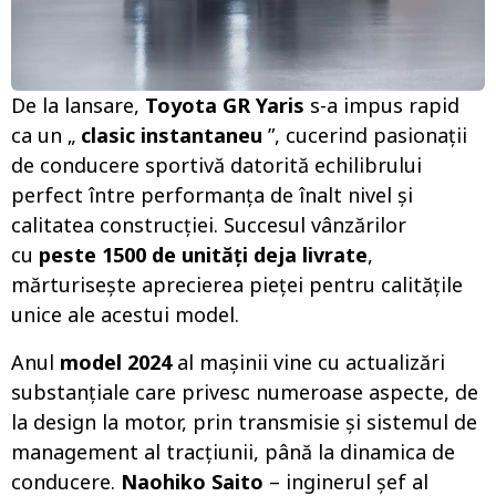
De la lansare,
Toyota GR Yaris
s-a impus rapid
ca un „
clasic instantaneu
”, cucerind pasionații
de conducere sportivă datorită echilibrului
perfect între performanța de înalt nivel și
calitatea construcției. Succesul vânzărilor
cu
peste 1500 de unități deja livrate
,
mărturisește aprecierea pieței pentru calitățile
unice ale acestui model.
Anul
model 2024
al mașinii vine cu actualizări
substanțiale care privesc numeroase aspecte, de
la design la motor, prin transmisie și sistemul de
management al tracțiunii, până la dinamica de
conducere.
Naohiko Saito
– inginerul șef al