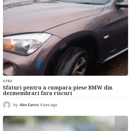
g
o
UTILE
Sfaturi pentru a cumpara piese BMW din
dezmembrari fara riscuri
by
Alex Eanos
6 luni ago
6
l
u
n
i