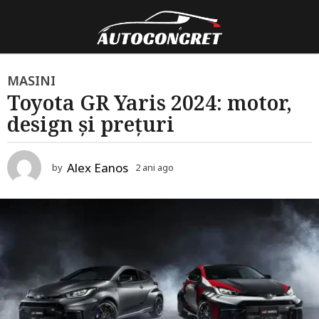
2
MASINI
Toyota GR Yaris 2024: motor,
a
design și prețuri
n
i
a
Alex Eanos
by
2 ani ago
2
g
a
o
n
i
2
a
a
g
o
n
i
a
g