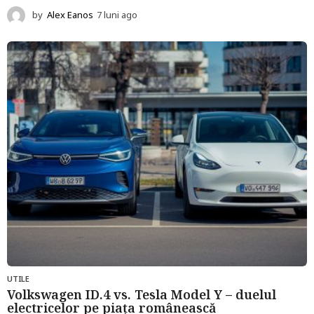
by
Alex Eanos
7 luni ago
1
2
l
u
n
i
a
g
o
UTILE
Volkswagen ID.4 vs. Tesla Model Y – duelul
electricelor pe piața românească