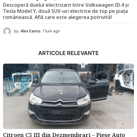
Descoperă duelul electrizant între Volkswagen ID.4 și
Tesla Model Y, două SUV-uri electrice de top pe piața
românească. Află care este alegerea potrivită!
by
Alex Eanos
7 luni ago
1
2
l
u
ARTICOLE RELEVANTE
n
i
a
g
o
Citroen C5 III din Dezmembrari – Piese Auto