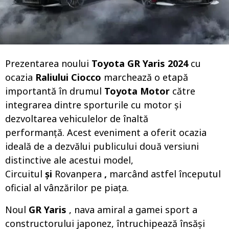
o
Prezentarea noului
Toyota GR Yaris 2024
cu
ocazia
Raliului Ciocco
marchează o etapă
importantă în drumul
Toyota Motor
către
integrarea dintre sporturile cu motor și
dezvoltarea vehiculelor de înaltă
performanță. Acest eveniment a oferit ocazia
ideală de a dezvălui publicului două versiuni
distinctive ale acestui model,
Circuitul
și
Rovanpera
,
marcând astfel începutul
oficial al vânzărilor pe piața.
Noul
GR Yaris
, nava amiral a gamei sport a
constructorului japonez, întruchipează însăși