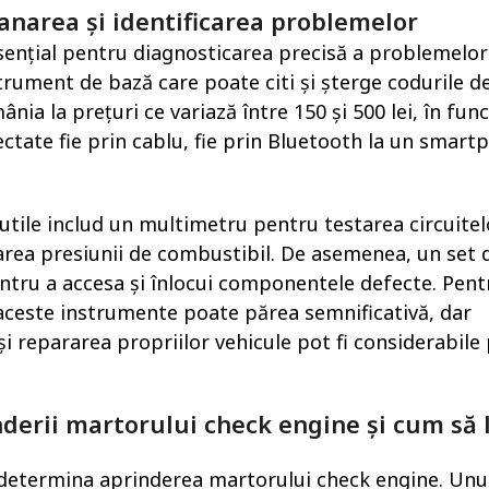
narea și identificarea problemelor
esențial pentru diagnosticarea precisă a problemelor
trument de bază care poate citi și șterge codurile d
nia la prețuri ce variază între 150 și 500 lei, în func
ectate fie prin cablu, fie prin Bluetooth la un smart
utile includ un multimetru pentru testarea circuitel
area presiunii de combustibil. De asemenea, un set 
entru a accesa și înlocui componentele defecte. Pent
 aceste instrumente poate părea semnificativă, dar
și repararea propriilor vehicule pot fi considerabile
derii martorului check engine și cum să 
 determina aprinderea martorului check engine. Unu