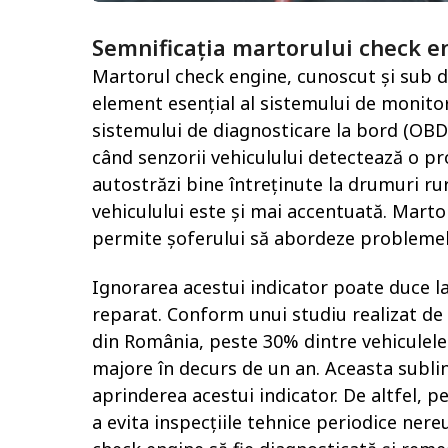
Semnificația martorului check en
Martorul check engine, cunoscut și sub d
element esențial al sistemului de monitor
sistemului de diagnosticare la bord (OBD 
când senzorii vehiculului detectează o p
autostrăzi bine întreținute la drumuri ru
vehiculului este și mai accentuată. Marto
permite șoferului să abordeze problemele 
Ignorarea acestui indicator poate duce la
reparat. Conform unui studiu realizat de
din România, peste 30% dintre vehiculele
majore în decurs de un an. Aceasta subli
aprinderea acestui indicator. De altfel, 
a evita inspecțiile tehnice periodice nere