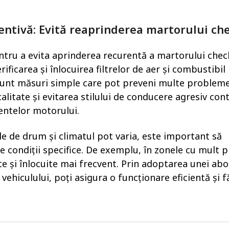
entivă: Evită reaprinderea martorului ch
entru a evita aprinderea recurentă a martorului chec
ificarea și înlocuirea filtrelor de aer și combustibil 
unt măsuri simple care pot preveni multe probleme
litate și evitarea stilului de conducere agresiv con
entelor motorului.
le de drum și climatul pot varia, este important să
e condiții specifice. De exemplu, în zonele cu mult p
cate și înlocuite mai frecvent. Prin adoptarea unei abo
vehiculului, poți asigura o funcționare eficientă și f