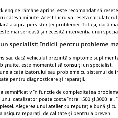
ck engine rămâne aprins, este recomandat să resete
ru câteva minute. Acest lucru va reseta calculatorul
clară asupra persistenței problemei. Totuși, dacă ma
te mai serioasă și necesită intervenția unui special
un specialist: Indicii pentru probleme ma
ns sau dacă vehiculul prezintă simptome supliment
ișnuite, este momentul să consulți un specialist.
ne a catalizatorului sau probleme cu sistemul de in
ate pentru diagnosticare și reparații.
ia semnificativ în funcție de complexitatea probleme
 unui catalizator poate costa între 1500 și 3000 lei, 
 piesei. Alegerea unui atelier cu reputație bună și cu
 a asigura reparații de calitate și pentru a preveni