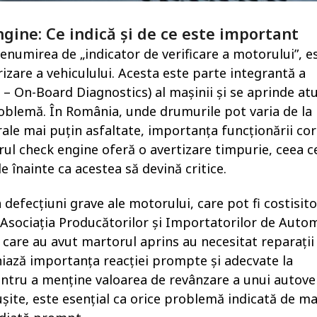
gine: Ce indică și de ce este important
enumirea de „indicator de verificare a motorului”, e
izare a vehiculului. Acesta este parte integrantă a
– On-Board Diagnostics) al mașinii și se aprinde at
roblemă. În România, unde drumurile pot varia de la
rale mai puțin asfaltate, importanța funcționării cor
rul check engine oferă o avertizare timpurie, ceea c
înainte ca acestea să devină critice.
 defecțiuni grave ale motorului, care pot fi costisit
 Asociația Producătorilor și Importatorilor de Auto
 care au avut martorul aprins au necesitat reparații
niază importanța reacției prompte și adecvate la
pentru a menține valoarea de revânzare a unui autoveh
ușite, este esențial ca orice problemă indicată de m