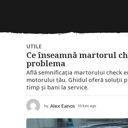
1
UTILE
Ce înseamnă martorul che
0
problema
l
u
Află semnificația martorului check e
n
motorului tău. Ghidul oferă soluții 
i
timp și bani la service.
a
g
Alex Eanos
by
10 luni ago
1
o
2
1
l
u
2
n