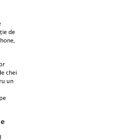
e
ție de
phone,
or
de chei
ru un
 pe
le
l