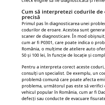
check engine să fie diagnosticată și rem
Cum să interpretezi codurile de
precisă
Primul pas în diagnosticarea unei probl
codurilor de eroare. Acestea sunt generat
scaner de diagnosticare. În mod obișnuit
cum ar fi P0301, care poate indica o probl
România, o mulțime de ateliere auto oferă 
50 și 100 lei, în funcție de locație și comp
Pentru a interpreta corect aceste coduri, 
consulți un specialist. De exemplu, un cod
problemă comună care poate afecta emisii
problema, următorul pas este să verifici 
vehicul popular în România, cum ar fi D
defecți sau conducte de evacuare fisurate