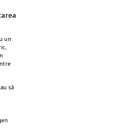
carea
cu un
ic,
În
între
sau să
o
i
gen