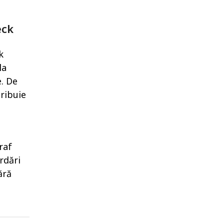
eck
k
la
. De
tribuie
raf
rdări
ără