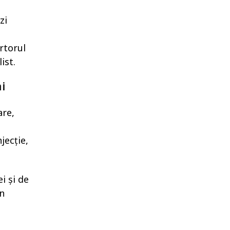
zi
rtorul
ist.
i
are,
jecție,
i și de
în