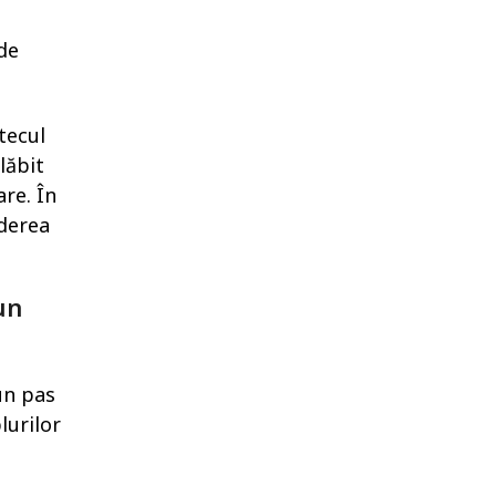
 de
tecul
lăbit
re. În
nderea
un
un pas
lurilor