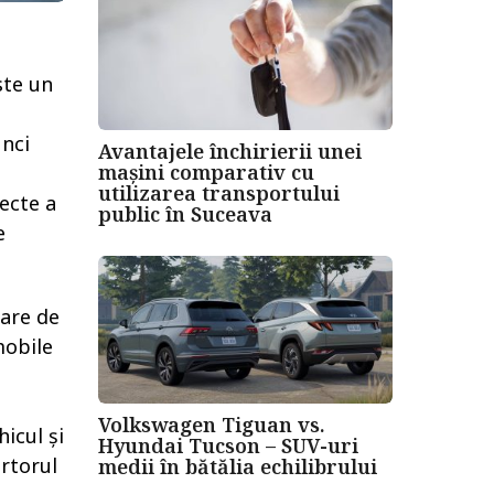
ste un
unci
Avantajele închirierii unei
mașini comparativ cu
utilizarea transportului
ecte a
public în Suceava
e
oare de
mobile
Volkswagen Tiguan vs.
icul și
Hyundai Tucson – SUV-uri
artorul
medii în bătălia echilibrului