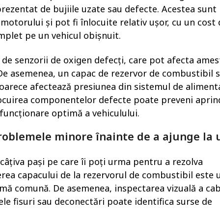
rezentat de bujiile uzate sau defecte. Acestea sunt
motorului și pot fi înlocuite relativ ușor, cu un cost
mplet pe un vehicul obișnuit.
 de senzorii de oxigen defecți, care pot afecta ames
 De asemenea, un capac de rezervor de combustibil s
oarece afectează presiunea din sistemul de alimenta
nlocuirea componentelor defecte poate preveni apri
funcționare optimă a vehiculului.
problemele minore înainte de a ajunge la 
 câțiva pași pe care îi poți urma pentru a rezolva
erea capacului de la rezervorul de combustibil este 
emă comună. De asemenea, inspectarea vizuală a cab
le fisuri sau deconectări poate identifica surse de