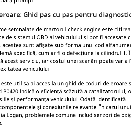
ediată prompt.
 eroare: Ghid pas cu pas pentru diagnosti
eme semnalate de martorul check engine este citirea
e de sistemul OBD al vehiculului și pot fi accesate 
, acestea sunt afișate sub forma unui cod alfanumer
emă specifică, cum ar fi o defecțiune la cilindrul 1. 
acest serviciu, iar costul unei scanări poate varia 
lexitatea vehiculului.
este util să ai acces la un ghid de coduri de eroare 
 P0420 indică o eficiență scăzută a catalizatorului, 
le și performanța vehiculului. Odată identificată
componentele și conexiunile relevante. În cazul unu
acia Logan, problemele comune includ senzori de oxi
.