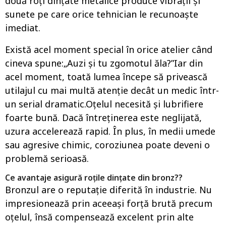
două roți dințate metalice produce vibrații și
sunete pe care orice tehnician le recunoaște
imediat.
Există acel moment special în orice atelier când
cineva spune:„Auzi și tu zgomotul ăla?”Iar din
acel moment, toată lumea începe să privească
utilajul cu mai multă atenție decât un medic într-
un serial dramatic.Oțelul necesită și lubrifiere
foarte bună. Dacă întreținerea este neglijată,
uzura accelerează rapid. În plus, în medii umede
sau agresive chimic, coroziunea poate deveni o
problemă serioasă.
Ce avantaje asigură roțile dințate din bronz??
Bronzul are o reputație diferită în industrie. Nu
impresionează prin aceeași forță brută precum
oțelul, însă compensează excelent prin alte