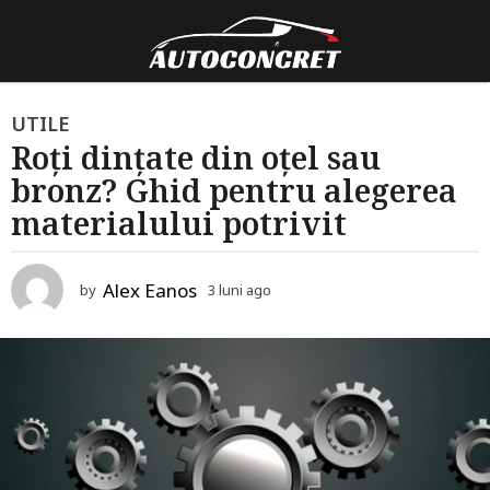
3
UTILE
Roți dințate din oțel sau
l
bronz? Ghid pentru alegerea
u
n
materialului potrivit
i
a
Alex Eanos
by
3 luni ago
3
g
l
o
u
n
3
i
l
a
g
u
o
n
i