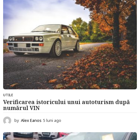
UTILE
Verificarea istoricului unui autoturism după
numărul VIN
by
Alex Eanos
5 luni ago
5
l
u
n