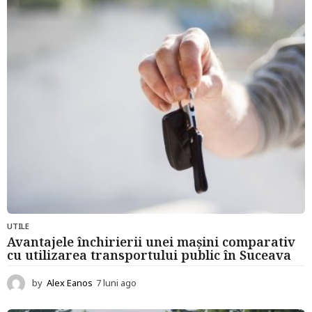
n
i
a
g
o
UTILE
Avantajele închirierii unei mașini comparativ
cu utilizarea transportului public în Suceava
by
Alex Eanos
7 luni ago
7
l
u