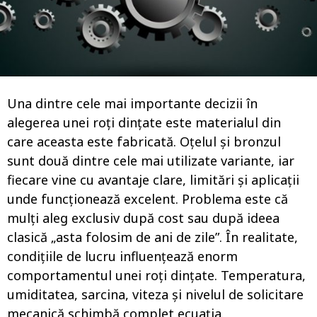
a
g
o
Una dintre cele mai importante decizii în
alegerea unei roți dințate este materialul din
care aceasta este fabricată. Oțelul și bronzul
sunt două dintre cele mai utilizate variante, iar
fiecare vine cu avantaje clare, limitări și aplicații
unde funcționează excelent. Problema este că
mulți aleg exclusiv după cost sau după ideea
clasică „asta folosim de ani de zile”. În realitate,
condițiile de lucru influențează enorm
comportamentul unei roți dințate. Temperatura,
umiditatea, sarcina, viteza și nivelul de solicitare
mecanică schimbă complet ecuația.