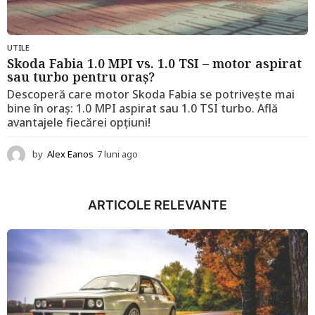
UTILE
Skoda Fabia 1.0 MPI vs. 1.0 TSI – motor aspirat
sau turbo pentru oraș?
Descoperă care motor Skoda Fabia se potrivește mai
bine în oraș: 1.0 MPI aspirat sau 1.0 TSI turbo. Află
avantajele fiecărei opțiuni!
by
Alex Eanos
7 luni ago
1
2
l
u
ARTICOLE RELEVANTE
n
i
a
g
o