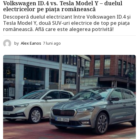
Volkswagen ID.4 vs. Tesla Model Y – duelul
electricelor pe piața românească
Descoperă duelul electrizant între Volkswagen ID.4 și
Tesla Model Y, două SUV-uri electrice de top pe piața
românească. Află care este alegerea potrivită!
by
Alex Eanos
7 luni ago
1
2
l
u
n
i
a
g
o