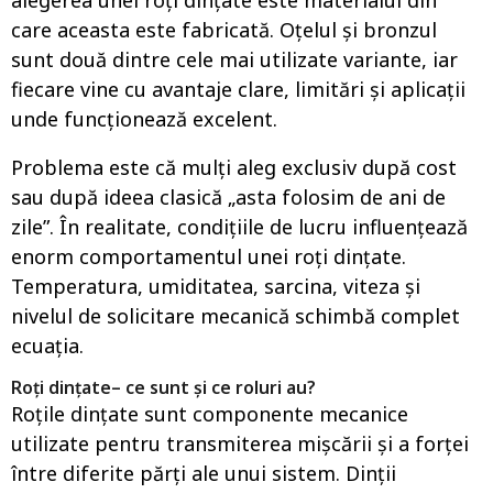
alegerea unei roți dințate este materialul din
care aceasta este fabricată. Oțelul și bronzul
sunt două dintre cele mai utilizate variante, iar
fiecare vine cu avantaje clare, limitări și aplicații
unde funcționează excelent.
Problema este că mulți aleg exclusiv după cost
sau după ideea clasică „asta folosim de ani de
zile”. În realitate, condițiile de lucru influențează
enorm comportamentul unei roți dințate.
Temperatura, umiditatea, sarcina, viteza și
nivelul de solicitare mecanică schimbă complet
ecuația.
Roți dințate
– ce sunt și ce roluri au?
Roțile dințate sunt componente mecanice
utilizate pentru transmiterea mișcării și a forței
între diferite părți ale unui sistem. Dinții