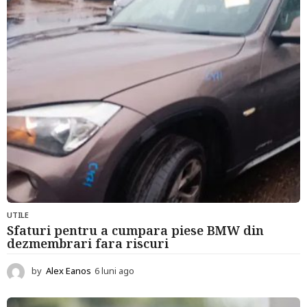
i
a
g
o
UTILE
Sfaturi pentru a cumpara piese BMW din
dezmembrari fara riscuri
by
Alex Eanos
6 luni ago
6
l
u