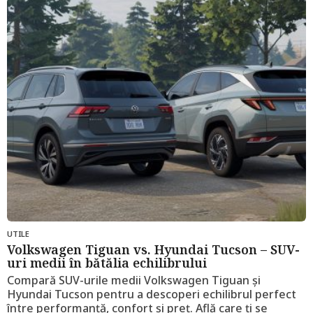
n
i
a
g
o
UTILE
Volkswagen Tiguan vs. Hyundai Tucson – SUV-
uri medii în bătălia echilibrului
Compară SUV-urile medii Volkswagen Tiguan și
Hyundai Tucson pentru a descoperi echilibrul perfect
între performanță, confort și preț. Află care ți se