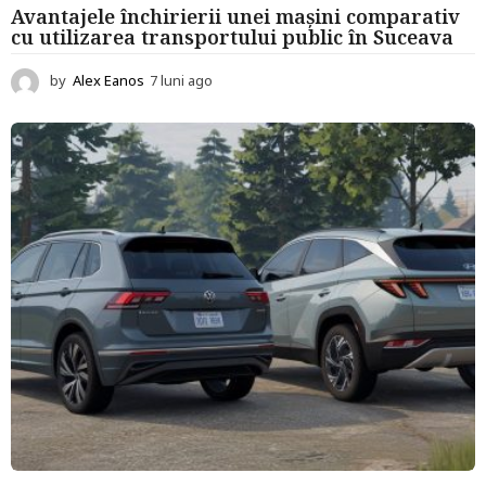
Avantajele închirierii unei mașini comparativ
cu utilizarea transportului public în Suceava
by
Alex Eanos
7 luni ago
7
l
u
n
i
a
g
o