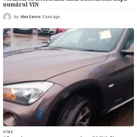
numărul VIN
by
Alex Eanos
5 luni ago
5
l
u
n
i
a
g
o
UTILE