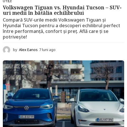
UTILE
Volkswagen Tiguan vs. Hyundai Tucson – SUV-
uri medii în bătălia echilibrului
Compară SUV-urile medii Volkswagen Tiguan și
Hyundai Tucson pentru a descoperi echilibrul perfect
între performanță, confort și preț. Află care ți se
potrivește!
by
Alex Eanos
7 luni ago
1
2
l
u
n
i
a
g
o