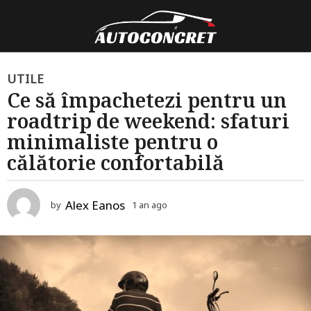
1
UTILE
Ce să împachetezi pentru un
a
roadtrip de weekend: sfaturi
n
a
minimaliste pentru o
g
călătorie confortabilă
o
1
Alex Eanos
by
1 an ago
1
a
a
n
n
a
a
g
g
o
o