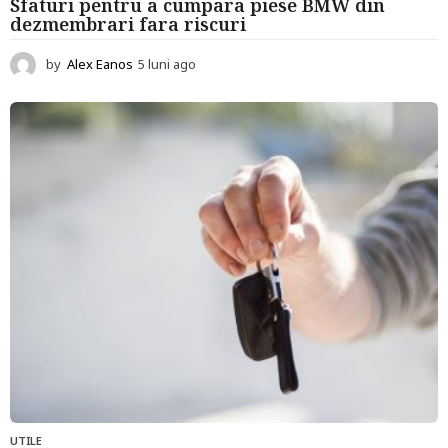
Sfaturi pentru a cumpara piese BMW din
dezmembrari fara riscuri
by
Alex Eanos
5 luni ago
6
l
u
n
i
a
g
o
UTILE