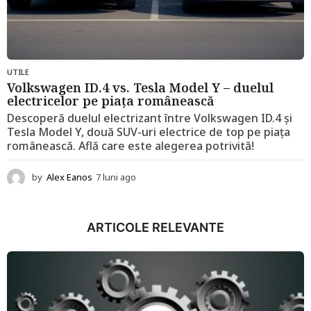
UTILE
Volkswagen ID.4 vs. Tesla Model Y – duelul
electricelor pe piața românească
Descoperă duelul electrizant între Volkswagen ID.4 și
Tesla Model Y, două SUV-uri electrice de top pe piața
românească. Află care este alegerea potrivită!
by
Alex Eanos
7 luni ago
1
2
l
u
ARTICOLE RELEVANTE
n
i
a
g
o