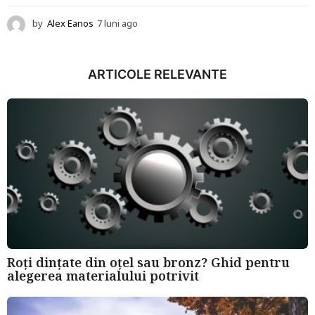
by
Alex Eanos
7 luni ago
1
2
l
u
ARTICOLE RELEVANTE
n
i
a
g
o
Roți dințate din oțel sau bronz? Ghid pentru
alegerea materialului potrivit