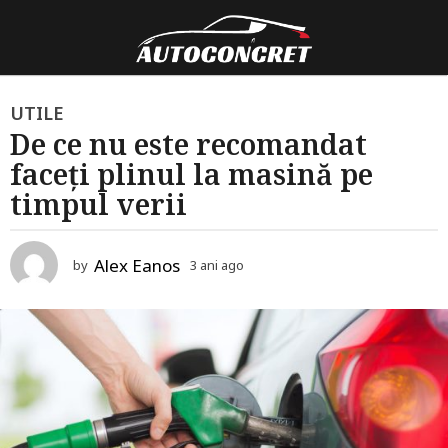
3
UTILE
De ce nu este recomandat
a
faceți plinul la masină pe
n
i
timpul verii
a
g
Alex Eanos
by
3 ani ago
3
o
a
3
n
i
a
a
n
g
o
i
a
g