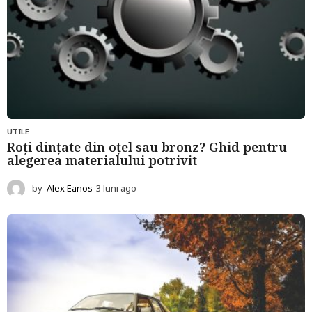
UTILE
Roți dințate din oțel sau bronz? Ghid pentru
alegerea materialului potrivit
by
Alex Eanos
3 luni ago
3
l
u
n
i
a
g
o