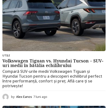
UTILE
Volkswagen Tiguan vs. Hyundai Tucson – SUV-
uri medii în bătălia echilibrului
Compară SUV-urile medii Volkswagen Tiguan și
Hyundai Tucson pentru a descoperi echilibrul perfect
între performanță, confort și preț. Află care ți se
potrivește!
by
Alex Eanos
7 luni ago
1
2
l