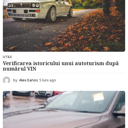
UTILE
Verificarea istoricului unui autoturism după
numărul VIN
by
Alex Eanos
5 luni ago
5
l
u
n
i
a
g
o