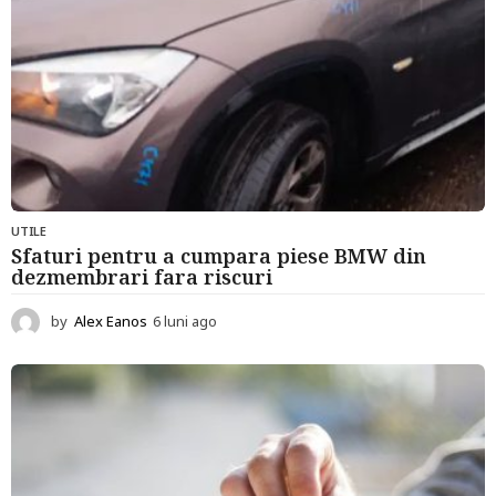
UTILE
Sfaturi pentru a cumpara piese BMW din
dezmembrari fara riscuri
by
Alex Eanos
6 luni ago
6
l
u
n
i
a
g
o