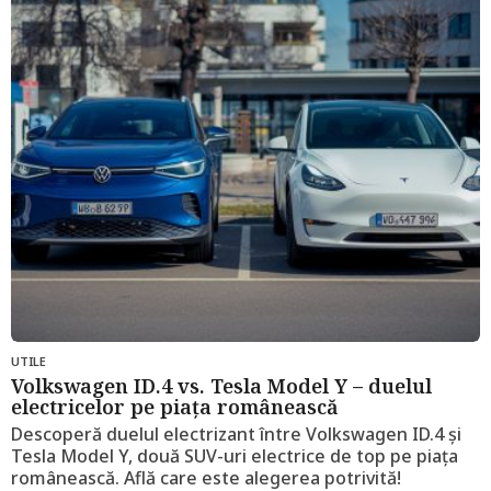
u
n
i
a
g
o
UTILE
Volkswagen ID.4 vs. Tesla Model Y – duelul
electricelor pe piața românească
Descoperă duelul electrizant între Volkswagen ID.4 și
Tesla Model Y, două SUV-uri electrice de top pe piața
românească. Află care este alegerea potrivită!