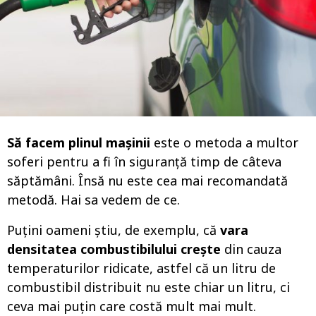
o
Să facem plinul mașinii
este o metoda a multor
soferi pentru a fi în siguranță timp de câteva
săptămâni. Însă nu este cea mai recomandată
metodă. Hai sa vedem de ce.
Puțini oameni știu, de exemplu, că
vara
densitatea combustibilului crește
din cauza
temperaturilor ridicate, astfel că un litru de
combustibil distribuit nu este chiar un litru, ci
ceva mai puțin care costă mult mai mult.