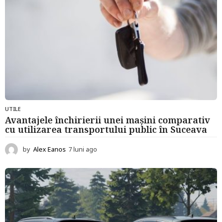
UTILE
Avantajele închirierii unei mașini comparativ
cu utilizarea transportului public în Suceava
by
Alex Eanos
7 luni ago
7
l
u
n
i
a
g
o