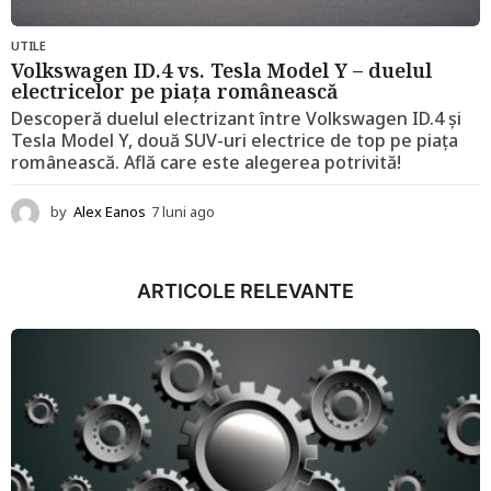
UTILE
Volkswagen ID.4 vs. Tesla Model Y – duelul
electricelor pe piața românească
Descoperă duelul electrizant între Volkswagen ID.4 și
Tesla Model Y, două SUV-uri electrice de top pe piața
românească. Află care este alegerea potrivită!
by
Alex Eanos
7 luni ago
1
2
l
u
ARTICOLE RELEVANTE
n
i
a
g
o