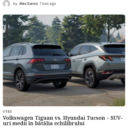
by
Alex Eanos
7 luni ago
7
l
u
n
i
a
g
o
UTILE
Volkswagen Tiguan vs. Hyundai Tucson – SUV-
uri medii în bătălia echilibrului