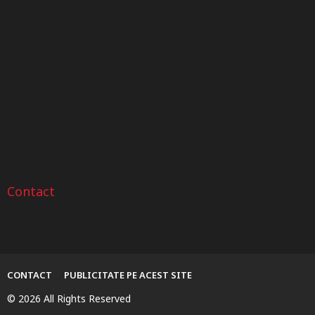
Roți dințate din oțel sau
Verificarea istoricului unui
Sfat
bronz? Ghid pentru...
autoturism după numărul
VIN
Contact
CONTACT
PUBLICITATE PE ACEST SITE
© 2026 All Rights Reserved