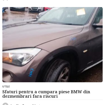
l
u
n
i
a
g
o
UTILE
Sfaturi pentru a cumpara piese BMW din
dezmembrari fara riscuri