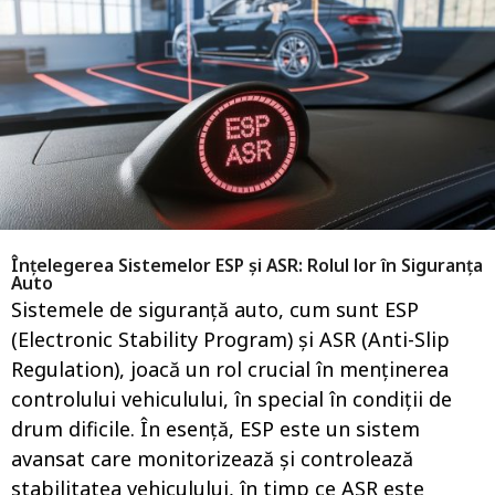
i
n
a
i
g
o
a
g
o
Înțelegerea Sistemelor ESP și ASR: Rolul lor în Siguranța
Auto
Sistemele de siguranță auto, cum sunt ESP
(Electronic Stability Program) și ASR (Anti-Slip
Regulation), joacă un rol crucial în menținerea
controlului vehiculului, în special în condiții de
drum dificile. În esență, ESP este un sistem
avansat care monitorizează și controlează
stabilitatea vehiculului, în timp ce ASR este