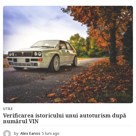
l
u
n
i
a
g
o
UTILE
Verificarea istoricului unui autoturism după
numărul VIN
by
Alex Eanos
5 luni ago
5