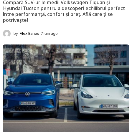
Compară SUV-urile medii Volkswagen Tiguan și
Hyundai Tucson pentru a descoperi echilibrul perfect
între performanță, confort și preț. Află care ți se
potrivește!
by
Alex Eanos
7 luni ago
1
2
l
u
n
i
a
g
o