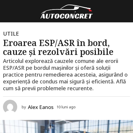
1
UTILE
Eroarea ESP/ASR în bord,
0
cauze și rezolvări posibile
l
u
Articolul explorează cauzele comune ale erorii
n
ESP/ASR pe bordul mașinilor și oferă soluții
i
practice pentru remedierea acesteia, asigurând o
experiență de condus mai sigură și eficientă. Află
a
cum să previi problemele recurente.
g
o
1
Alex Eanos
by
10 luni ago
1
2
2
l
l
u
u
n