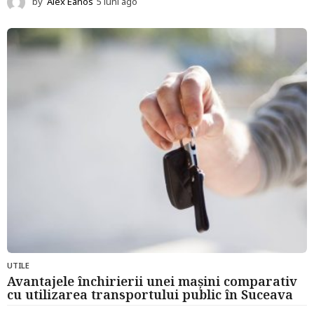
by
Alex Eanos
5 luni ago
6
l
u
n
i
a
g
o
UTILE
Avantajele închirierii unei mașini comparativ
cu utilizarea transportului public în Suceava