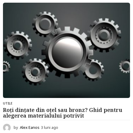
UTILE
Roți dințate din oțel sau bronz? Ghid pentru
alegerea materialului potrivit
by
Alex Eanos
3 luni ago
3