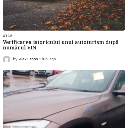
UTILE
Verificarea istoricului unui autoturism după
numărul VIN
by
Alex Eanos
5 luni ago
5
l
u
n
i
a
g
o