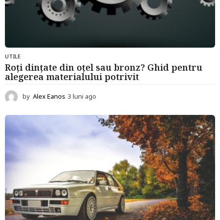
UTILE
Roți dințate din oțel sau bronz? Ghid pentru
alegerea materialului potrivit
by
Alex Eanos
3 luni ago
3
l
u
n
i
a
g
o