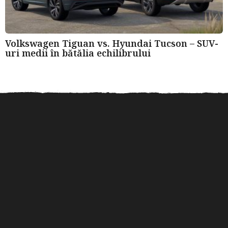
Volkswagen Tiguan vs. Hyundai Tucson – SUV-
uri medii în bătălia echilibrului
Roți dințate din oțel sau
Verificarea istoricului unui
Sfat
bronz? Ghid pentru...
autoturism după numărul
VIN