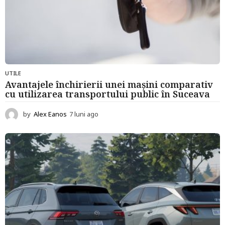
UTILE
Avantajele închirierii unei mașini comparativ
cu utilizarea transportului public în Suceava
by
Alex Eanos
7 luni ago
7
l
u
n
i
a
g
o