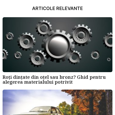
u
ARTICOLE RELEVANTE
n
i
a
g
o
Roți dințate din oțel sau bronz? Ghid pentru
alegerea materialului potrivit