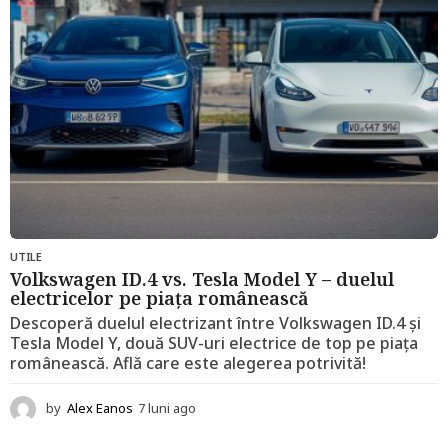
g
o
UTILE
Volkswagen ID.4 vs. Tesla Model Y – duelul
electricelor pe piața românească
Descoperă duelul electrizant între Volkswagen ID.4 și
Tesla Model Y, două SUV-uri electrice de top pe piața
românească. Află care este alegerea potrivită!
by
Alex Eanos
7 luni ago
1
2
l