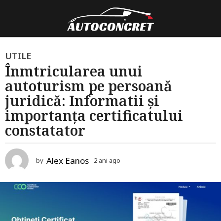
2
UTILE
Înmtricularea unui
a
autoturism pe persoană
n
i
juridică: Informatii și
a
importanța certificatului
g
constatator
o
2
Alex Eanos
by
2 ani ago
2
a
a
n
n
i
i
a
a
g
g
o