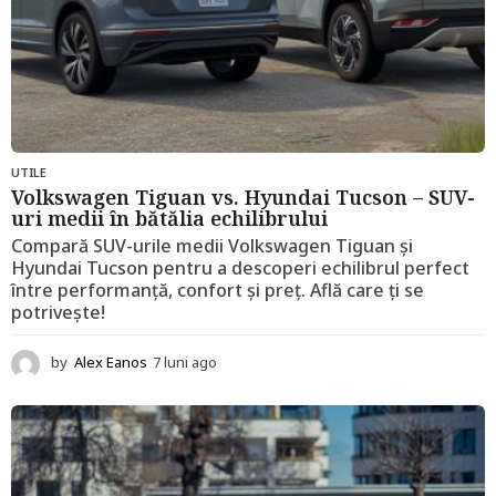
UTILE
Volkswagen Tiguan vs. Hyundai Tucson – SUV-
uri medii în bătălia echilibrului
Compară SUV-urile medii Volkswagen Tiguan și
Hyundai Tucson pentru a descoperi echilibrul perfect
între performanță, confort și preț. Află care ți se
potrivește!
by
Alex Eanos
7 luni ago
1
2
l
u
n
i
a