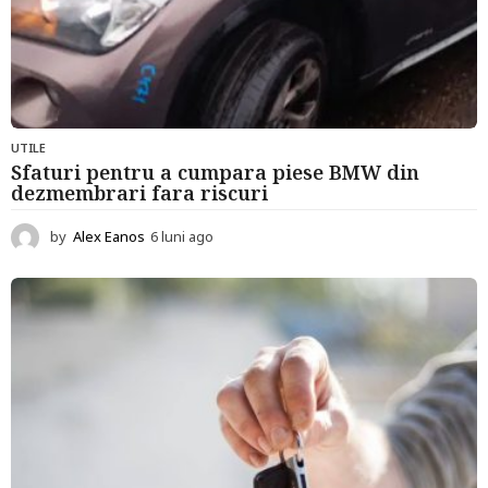
UTILE
Sfaturi pentru a cumpara piese BMW din
dezmembrari fara riscuri
by
Alex Eanos
6 luni ago
6
l
u
n
i
a
g
o