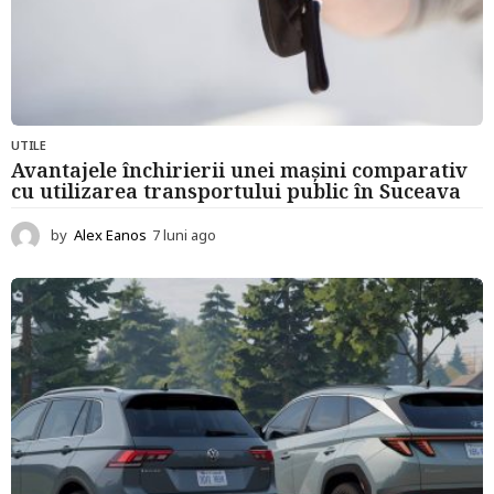
UTILE
Avantajele închirierii unei mașini comparativ
cu utilizarea transportului public în Suceava
by
Alex Eanos
7 luni ago
7
l
u
n
i
a
g
o