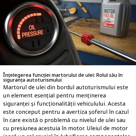
n
i
a
i
g
a
o
g
o
Înțelegerea funcției martorului de ulei: Rolul său în
siguranța autoturismului
Martorul de ulei din bordul autoturismului este
un element esențial pentru menținerea
siguranței și funcționalității vehiculului. Acesta
este conceput pentru a avertiza șoferul în cazul
în care există o problemă cu nivelul de ulei sau
cu presiunea acestuia în motor. Uleiul de motor