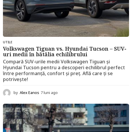
UTILE
Volkswagen Tiguan vs. Hyundai Tucson – SUV-
uri medii în bătălia echilibrului
Compară SUV-urile medii Volkswagen Tiguan și
Hyundai Tucson pentru a descoperi echilibrul perfect
între performanță, confort și preț. Află care ți se
potrivește!
by
Alex Eanos
7 luni ago
1
2
l
u
n
i
a
g