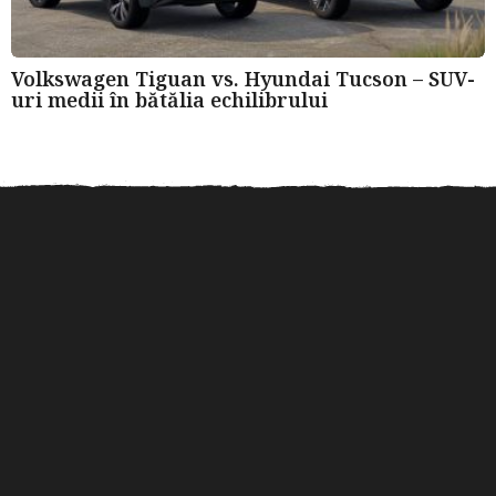
Volkswagen Tiguan vs. Hyundai Tucson – SUV-
uri medii în bătălia echilibrului
Roți dințate din oțel sau
Verificarea istoricului unui
Sfat
bronz? Ghid pentru...
autoturism după numărul
VIN