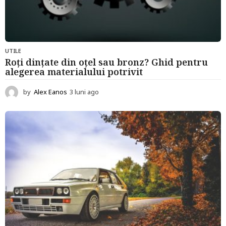
UTILE
Roți dințate din oțel sau bronz? Ghid pentru
alegerea materialului potrivit
by
Alex Eanos
3 luni ago
3
l
u
n
i
a
g
o