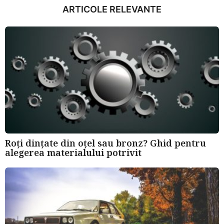
u
ARTICOLE RELEVANTE
n
i
a
g
o
Roți dințate din oțel sau bronz? Ghid pentru
alegerea materialului potrivit