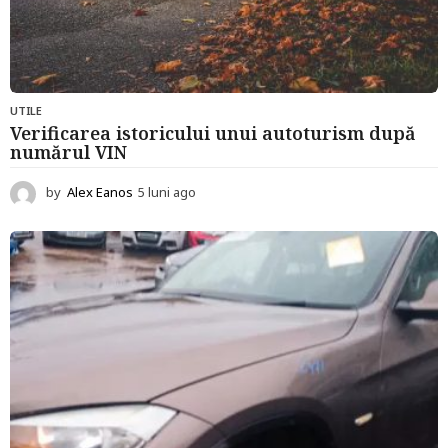
UTILE
Verificarea istoricului unui autoturism după
numărul VIN
by
Alex Eanos
5 luni ago
5
l
u
n
i
a
g
o