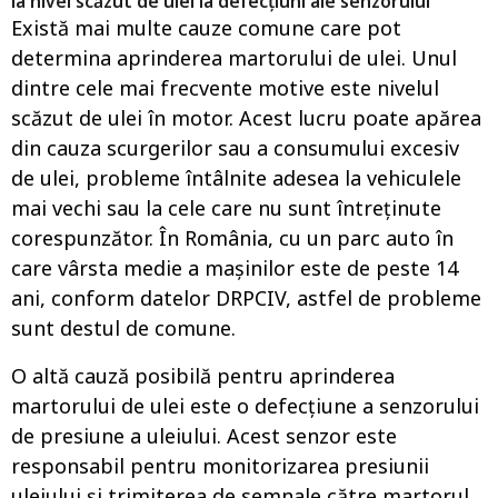
la nivel scăzut de ulei la defecțiuni ale senzorului
Există mai multe cauze comune care pot
determina aprinderea martorului de ulei. Unul
dintre cele mai frecvente motive este nivelul
scăzut de ulei în motor. Acest lucru poate apărea
din cauza scurgerilor sau a consumului excesiv
de ulei, probleme întâlnite adesea la vehiculele
mai vechi sau la cele care nu sunt întreținute
corespunzător. În România, cu un parc auto în
care vârsta medie a mașinilor este de peste 14
ani, conform datelor DRPCIV, astfel de probleme
sunt destul de comune.
O altă cauză posibilă pentru aprinderea
martorului de ulei este o defecțiune a senzorului
de presiune a uleiului. Acest senzor este
responsabil pentru monitorizarea presiunii
uleiului și trimiterea de semnale către martorul