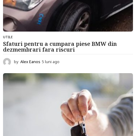
UTILE
Sfaturi pentru a cumpara piese BMW din
dezmembrari fara riscuri
by
Alex Eanos
5 luni ago
6
l
u
n
i
a
g
o