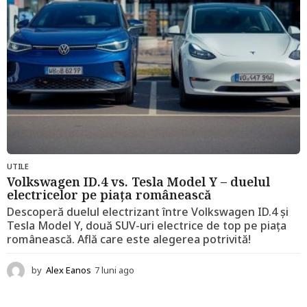
o
UTILE
Volkswagen ID.4 vs. Tesla Model Y – duelul
electricelor pe piața românească
Descoperă duelul electrizant între Volkswagen ID.4 și
Tesla Model Y, două SUV-uri electrice de top pe piața
românească. Află care este alegerea potrivită!
by
Alex Eanos
7 luni ago
1
2
l