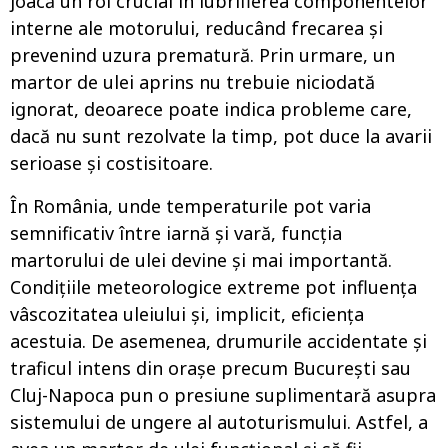
joacă un rol crucial în lubrifierea componentelor
interne ale motorului, reducând frecarea și
prevenind uzura prematură. Prin urmare, un
martor de ulei aprins nu trebuie niciodată
ignorat, deoarece poate indica probleme care,
dacă nu sunt rezolvate la timp, pot duce la avarii
serioase și costisitoare.
În România, unde temperaturile pot varia
semnificativ între iarnă și vară, funcția
martorului de ulei devine și mai importantă.
Condițiile meteorologice extreme pot influența
vâscozitatea uleiului și, implicit, eficiența
acestuia. De asemenea, drumurile accidentate și
traficul intens din orașe precum București sau
Cluj-Napoca pun o presiune suplimentară asupra
sistemului de ungere al autoturismului. Astfel, a