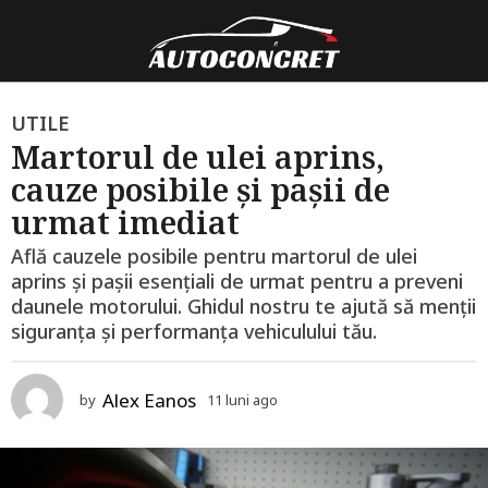
1
UTILE
Martorul de ulei aprins,
1
cauze posibile și pașii de
l
u
urmat imediat
n
Află cauzele posibile pentru martorul de ulei
i
aprins și pașii esențiali de urmat pentru a preveni
a
daunele motorului. Ghidul nostru te ajută să menții
g
siguranța și performanța vehiculului tău.
o
1
Alex Eanos
by
11 luni ago
1
2
2
l
l
u
u
n