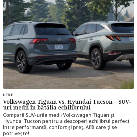
i
a
g
o
UTILE
Volkswagen Tiguan vs. Hyundai Tucson – SUV-
uri medii în bătălia echilibrului
Compară SUV-urile medii Volkswagen Tiguan și
Hyundai Tucson pentru a descoperi echilibrul perfect
între performanță, confort și preț. Află care ți se
potrivește!