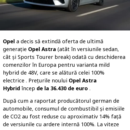
o
Opel
a decis să extindă oferta de ultimă
generație
Opel Astra
(atât în ​​versiunile sedan,
cât și Sports Tourer break) odată cu deschiderea
comenzilor în Europa pentru varianta mild
hybrid de 48V, care se alătură celei 100%
electrice . Prețurile noului
Opel Astra
Hybrid
încep
de la 36.430 de euro
.
După cum a raportat producătorul german de
automobile, consumul de combustibil și emisiile
de CO2 au fost reduse cu aproximativ 14% față
de versiunile cu ardere internă 100%. La viteze