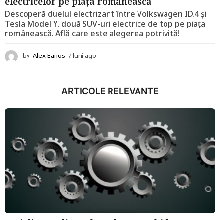
electricelor pe piața românească
Descoperă duelul electrizant între Volkswagen ID.4 și
Tesla Model Y, două SUV-uri electrice de top pe piața
românească. Află care este alegerea potrivită!
by
Alex Eanos
7 luni ago
1
2
l
u
ARTICOLE RELEVANTE
n
i
a
g
o