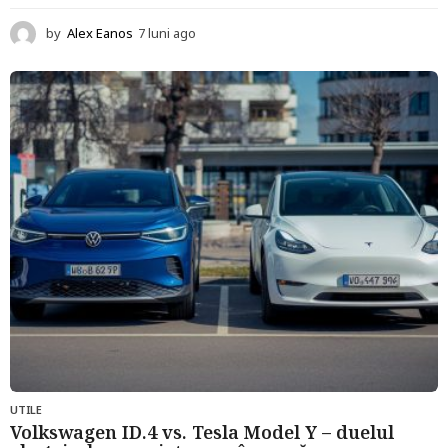
by
Alex Eanos
7 luni ago
1
2
l
u
n
i
a
g
o
UTILE
Volkswagen ID.4 vs. Tesla Model Y – duelul