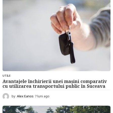
a
g
o
UTILE
Avantajele închirierii unei mașini comparativ
cu utilizarea transportului public în Suceava
by
Alex Eanos
7 luni ago
7
l
u
n