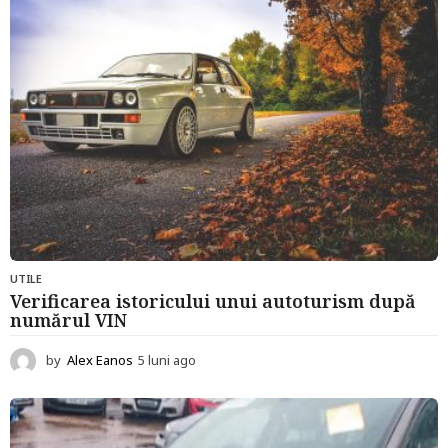
g
o
UTILE
Verificarea istoricului unui autoturism după
numărul VIN
by
Alex Eanos
5 luni ago
5
l
u
n
i