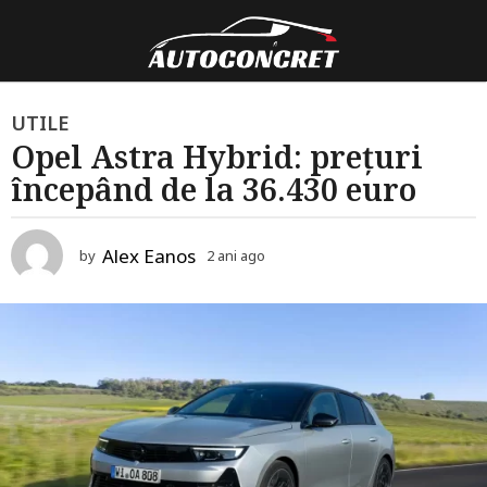
2
UTILE
Opel Astra Hybrid: prețuri
a
începând de la 36.430 euro
n
i
a
Alex Eanos
by
2 ani ago
2
g
a
o
n
i
2
a
a
g
o
n
i
a
g