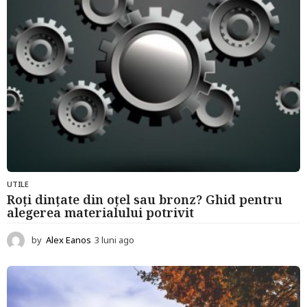
UTILE
Roți dințate din oțel sau bronz? Ghid pentru
alegerea materialului potrivit
by
Alex Eanos
3 luni ago
3
l
u
n
i
a