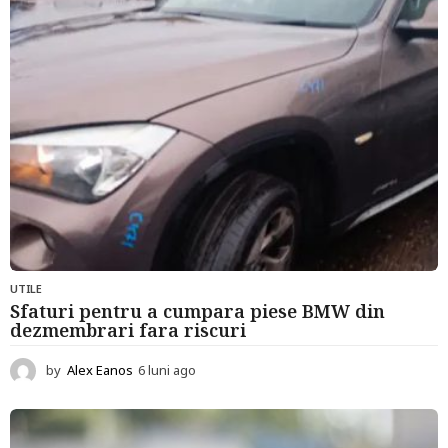
a
g
o
UTILE
Sfaturi pentru a cumpara piese BMW din
dezmembrari fara riscuri
by
Alex Eanos
6 luni ago
6
l
u
n
i