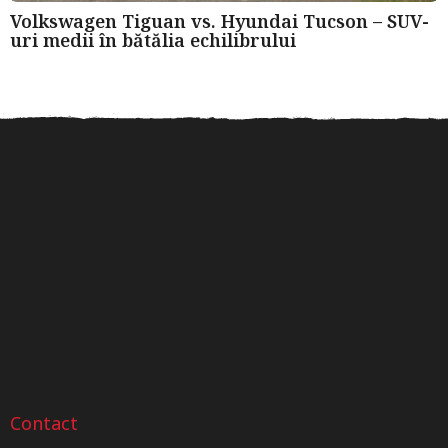
Volkswagen Tiguan vs. Hyundai Tucson – SUV-
uri medii în bătălia echilibrului
Roți dințate din oțel sau
Verificarea istoricului unui
Sfat
bronz? Ghid pentru...
autoturism după numărul
VIN
Contact