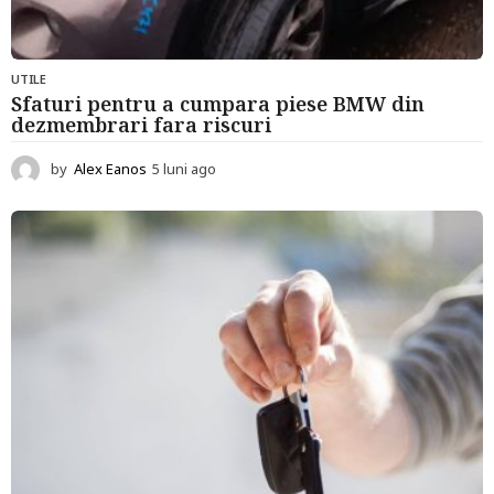
UTILE
Sfaturi pentru a cumpara piese BMW din
dezmembrari fara riscuri
by
Alex Eanos
5 luni ago
6
l
u
n
i
a
g
o