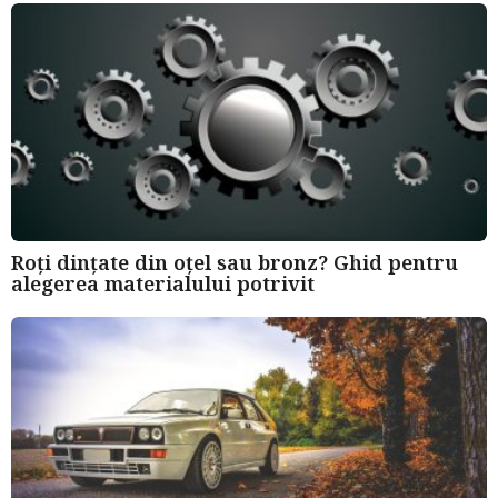
a
g
o
Roți dințate din oțel sau bronz? Ghid pentru
alegerea materialului potrivit