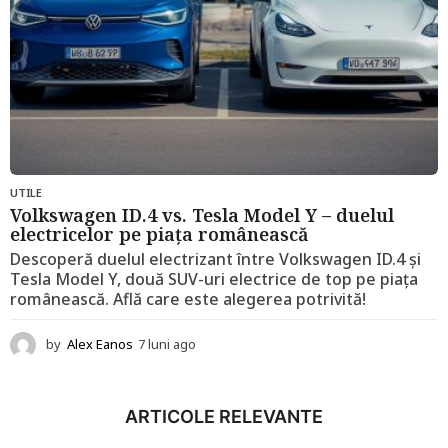
UTILE
Volkswagen ID.4 vs. Tesla Model Y – duelul
electricelor pe piața românească
Descoperă duelul electrizant între Volkswagen ID.4 și
Tesla Model Y, două SUV-uri electrice de top pe piața
românească. Află care este alegerea potrivită!
by
Alex Eanos
7 luni ago
1
2
l
u
ARTICOLE RELEVANTE
n
i