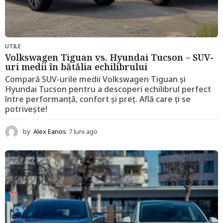
UTILE
Volkswagen Tiguan vs. Hyundai Tucson – SUV-
uri medii în bătălia echilibrului
Compară SUV-urile medii Volkswagen Tiguan și
Hyundai Tucson pentru a descoperi echilibrul perfect
între performanță, confort și preț. Află care ți se
potrivește!
by
Alex Eanos
7 luni ago
1
2
l
u
n
i
a
g
o