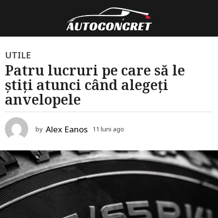
1
UTILE
Patru lucruri pe care să le
1
știți atunci când alegeți
l
u
anvelopele
n
i
Alex Eanos
by
11 luni ago
1
a
1
g
l
u
o
n
1
i
a
1
g
l
o
u