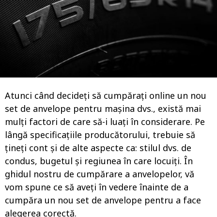
n
i
a
g
o
Atunci când decideți să cumpărați online un nou
set de anvelope pentru mașina dvs., există mai
mulți factori de care să-i luați în considerare. Pe
lângă specificațiile producătorului, trebuie să
țineți cont și de alte aspecte ca: stilul dvs. de
condus, bugetul și regiunea în care locuiți. În
ghidul nostru de cumpărare a anvelopelor, vă
vom spune ce să aveți în vedere înainte de a
cumpăra un nou set de anvelope pentru a face
alegerea corectă.