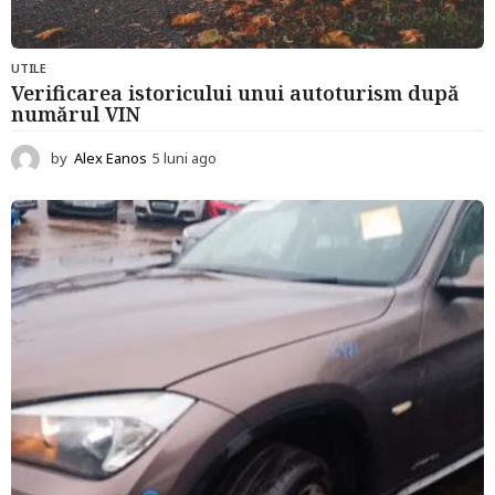
UTILE
Verificarea istoricului unui autoturism după
numărul VIN
by
Alex Eanos
5 luni ago
5
l
u
n
i
a
g
o