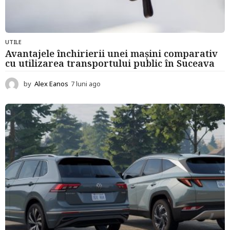
UTILE
Avantajele închirierii unei mașini comparativ
cu utilizarea transportului public în Suceava
by
Alex Eanos
7 luni ago
7
l
u
n
i
a
g
o