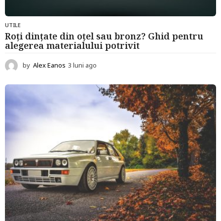
UTILE
Roți dințate din oțel sau bronz? Ghid pentru
alegerea materialului potrivit
by
Alex Eanos
3 luni ago
3
l
u
n
i
a
g
o