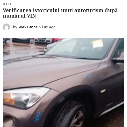
UTILE
Verificarea istoricului unui autoturism după
numărul VIN
by
Alex Eanos
5 luni ago
5
l
u
n
i
a
g
o