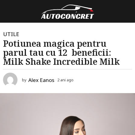
2
UTILE
Potiunea magica pentru
a
parul tau cu 12 beneficii:
n
i
Milk Shake Incredible Milk
a
g
Alex Eanos
by
2 ani ago
2
o
a
2
n
i
a
a
n
g
o
i
a
g