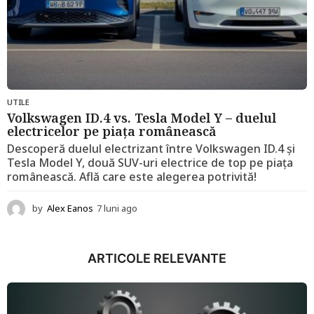
UTILE
Volkswagen ID.4 vs. Tesla Model Y – duelul
electricelor pe piața românească
Descoperă duelul electrizant între Volkswagen ID.4 și
Tesla Model Y, două SUV-uri electrice de top pe piața
românească. Află care este alegerea potrivită!
by
Alex Eanos
7 luni ago
1
2
l
u
ARTICOLE RELEVANTE
n
i
a
g