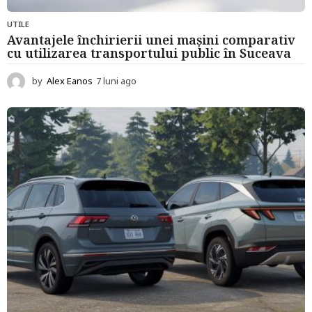
UTILE
Avantajele închirierii unei mașini comparativ
cu utilizarea transportului public în Suceava
by
Alex Eanos
7 luni ago
7
l
u
n
i
a
g
o