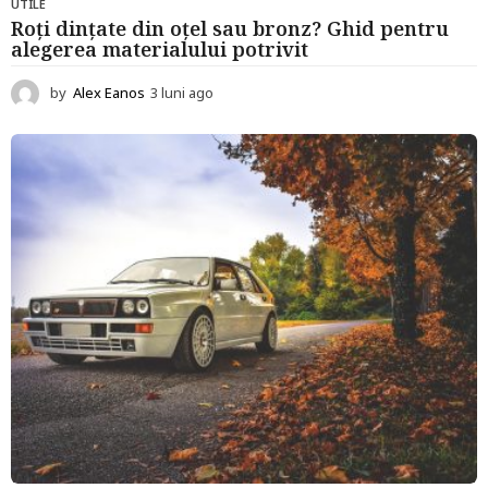
UTILE
Roți dințate din oțel sau bronz? Ghid pentru
alegerea materialului potrivit
by
Alex Eanos
3 luni ago
3
l
u
n
i
a
g
o