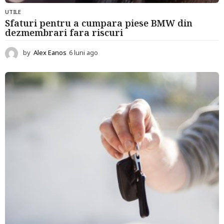
UTILE
Sfaturi pentru a cumpara piese BMW din
dezmembrari fara riscuri
by
Alex Eanos
6 luni ago
6
l
u
n
i
a
g
o