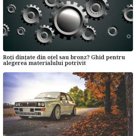
o
Roți dințate din oțel sau bronz? Ghid pentru
alegerea materialului potrivit