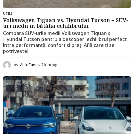
UTILE
Volkswagen Tiguan vs. Hyundai Tucson – SUV-
uri medii în bătălia echilibrului
Compară SUV-urile medii Volkswagen Tiguan și
Hyundai Tucson pentru a descoperi echilibrul perfect
între performanță, confort și preț. Află care ți se
potrivește!
by
Alex Eanos
7 luni ago
1
2
l
u
n
i
a
g
o