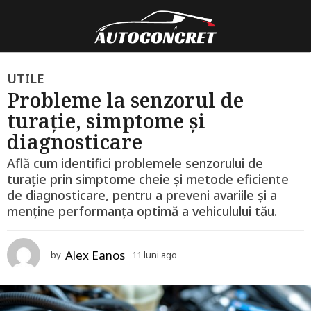
1
UTILE
Probleme la senzorul de
1
turație, simptome și
l
u
diagnosticare
n
Află cum identifici problemele senzorului de
i
turație prin simptome cheie și metode eficiente
a
de diagnosticare, pentru a preveni avariile și a
g
menține performanța optimă a vehiculului tău.
o
1
Alex Eanos
by
11 luni ago
1
2
2
l
l
u
u
n