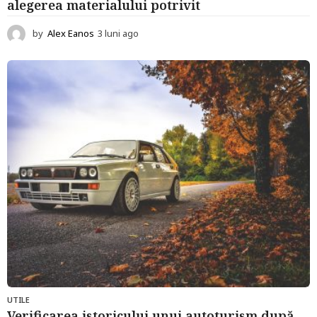
alegerea materialului potrivit
by
Alex Eanos
3 luni ago
3
l
u
n
i
a
g
o
UTILE
Verificarea istoricului unui autoturism după