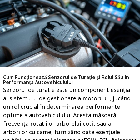
n
i
a
i
g
a
o
g
o
Cum Funcționează Senzorul de Turație și Rolul Său în
Performanța Autovehiculului
Senzorul de turație este un component esențial
al sistemului de gestionare a motorului, jucând
un rol crucial în determinarea performanței
optime a autovehiculului. Acesta măsoară
frecvența rotațiilor arborelui cotit sau a
arborilor cu came, furnizând date esențiale