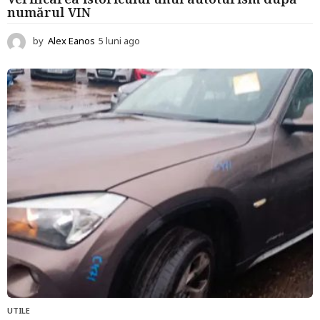
numărul VIN
by
Alex Eanos
5 luni ago
5
l
u
n
i
a
g
o
UTILE