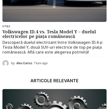
UTILE
Volkswagen ID.4 vs. Tesla Model Y – duelul
electricelor pe piața românească
Descoperă duelul electrizant între Volkswagen ID.4 și
Tesla Model Y, două SUV-uri electrice de top pe piața
românească. Află care este alegerea potrivită!
by
Alex Eanos
7 luni ago
1
2
l
u
ARTICOLE RELEVANTE
n
i
a
g
o