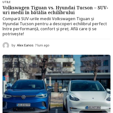
UTILE
Volkswagen Tiguan vs. Hyundai Tucson – SUV-
uri medii în bătălia echilibrului
Compară SUV-urile medii Volkswagen Tiguan și
Hyundai Tucson pentru a descoperi echilibrul perfect
între performanță, confort și preț. Află care ți se
potrivește!
by
Alex Eanos
7 luni ago
1
2
l
u
n
i
a
g
o