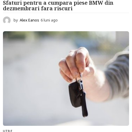
Sfaturi pentru a cumpara piese BMW din
dezmembrari fara riscuri
by
Alex Eanos
6 luni ago
6
l
u
n
i
a
g
o
UTILE