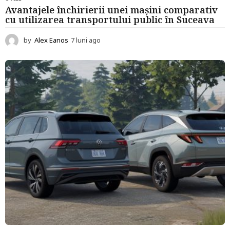
Avantajele închirierii unei mașini comparativ
cu utilizarea transportului public în Suceava
by
Alex Eanos
7 luni ago
7
l
u
n
i
a
g
o