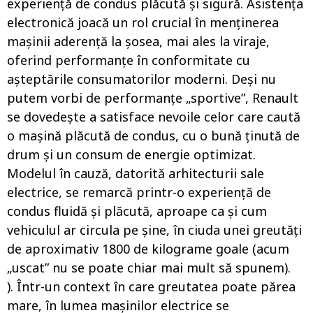
experiență de condus plăcută și sigură. Asistența
electronică joacă un rol crucial în menținerea
mașinii aderență la șosea, mai ales la viraje,
oferind performanțe în conformitate cu
așteptările consumatorilor moderni. Deși nu
putem vorbi de performanțe „sportive”, Renault
se dovedește a satisface nevoile celor care caută
o mașină plăcută de condus, cu o bună ținută de
drum și un consum de energie optimizat.
Modelul în cauză, datorită arhitecturii sale
electrice, se remarcă printr-o experiență de
condus fluidă și plăcută, aproape ca și cum
vehiculul ar circula pe șine, în ciuda unei greutăți
de aproximativ 1800 de kilograme goale (acum
„uscat” nu se poate chiar mai mult să spunem).
). Într-un context în care greutatea poate părea
mare, în lumea mașinilor electrice se