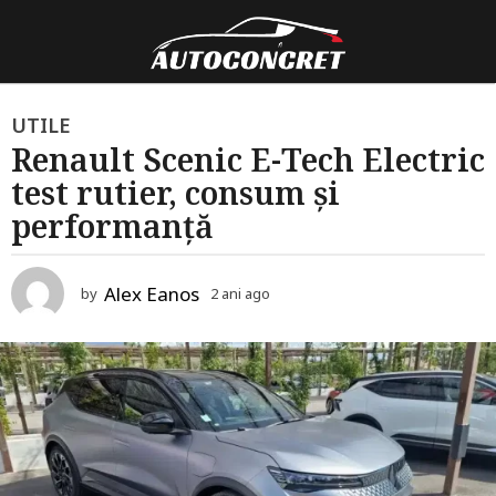
2
UTILE
Renault Scenic E-Tech Electric
a
test rutier, consum și
n
i
performanță
a
g
Alex Eanos
by
2 ani ago
2
o
a
2
n
i
a
a
n
g
o
i
a
g