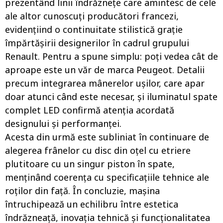
prezentând linii îndrăznețe care amintesc de cele
ale altor cunoscuți producători francezi,
evidențiind o continuitate stilistică grație
împărtășirii designerilor în cadrul grupului
Renault. Pentru a spune simplu: poți vedea cât de
aproape este un văr de marca Peugeot. Detalii
precum integrarea mânerelor ușilor, care apar
doar atunci când este necesar, și iluminatul spate
complet LED confirmă atenția acordată
designului și performanței.
Acesta din urmă este subliniat în continuare de
alegerea frânelor cu disc din oțel cu etriere
plutitoare cu un singur piston în spate,
menținând coerența cu specificațiile tehnice ale
roților din față. În concluzie, mașina
întruchipează un echilibru între estetica
îndrăzneață, inovația tehnică și funcționalitatea