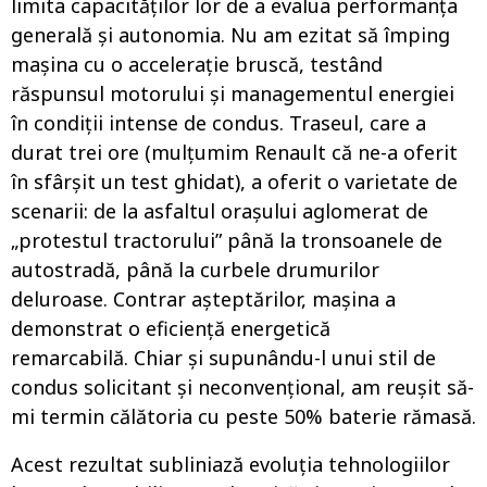
limita capacităților lor de a evalua performanța
generală și autonomia. Nu am ezitat să împing
mașina cu o accelerație bruscă, testând
răspunsul motorului și managementul energiei
în condiții intense de condus. Traseul, care a
durat trei ore (mulțumim Renault că ne-a oferit
în sfârșit un test ghidat), a oferit o varietate de
scenarii: de la asfaltul orașului aglomerat de
„protestul tractorului” până la tronsoanele de
autostradă, până la curbele drumurilor
deluroase. Contrar așteptărilor, mașina a
demonstrat o eficiență energetică
remarcabilă. Chiar și supunându-l unui stil de
condus solicitant și neconvențional, am reușit să-
mi termin călătoria cu peste 50% baterie rămasă.
Acest rezultat subliniază evoluția tehnologiilor