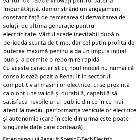
vârfuri de 150 de kilowați pentru bateria
îmbunătățită, demonstrând un angajament
constant față de cercetarea și dezvoltarea de
soluții de ultimă generație pentru
electricitate. Vârful scade inevitabil după o
perioadă scurtă de timp, dar cel puțin profită de
puterea maximă pentru a da un impuls inițial
bun și a permite o repornire rapidă.
Cu aceste caracteristici, noul model nu numai că
consolidează poziția Renault în sectorul
competitiv al mașinilor electrice, ci se prezintă
ca o opțiune validă și durabilă, capabilă să
satisfacă nevoile unui public din ce în ce mai
atent la mediu, performanța vehiculelor electrice
și autonomie (care în cele din urmă este poate
singurele date care contează).
Estetica noului Renault Scenic E-Tech Electric