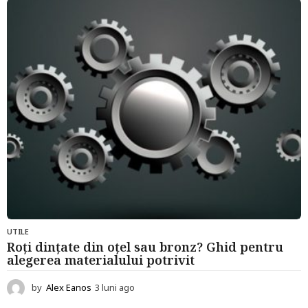
UTILE
Roți dințate din oțel sau bronz? Ghid pentru
alegerea materialului potrivit
by
Alex Eanos
3 luni ago
3
l