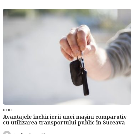
l
u
n
i
a
g
o
UTILE
Avantajele închirierii unei mașini comparativ
cu utilizarea transportului public în Suceava