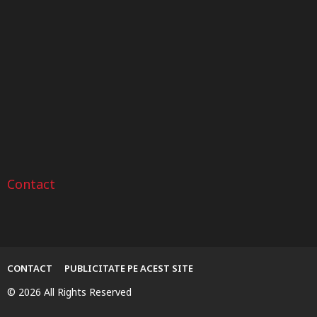
Roți dințate din oțel sau
Verificarea istoricului unui
Sfat
bronz? Ghid pentru...
autoturism după numărul
VIN
Contact
CONTACT
PUBLICITATE PE ACEST SITE
© 2026 All Rights Reserved