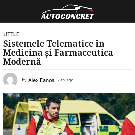
2
UTILE
Sistemele Telematice în
a
Medicina și Farmaceutica
n
i
Modernă
a
g
Alex Eanos
by
2 ani ago
2
o
a
2
n
i
a
a
n
g
o
i
a
g