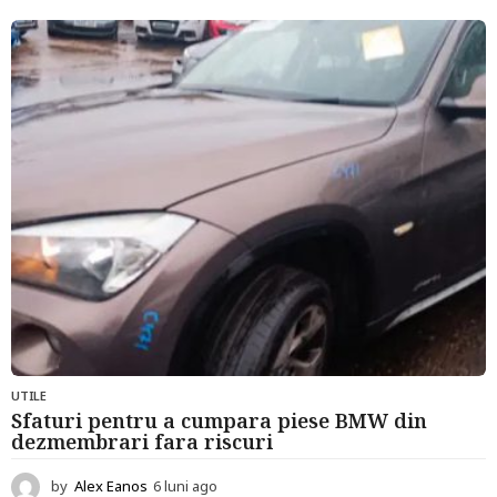
u
n
i
a
g
o
UTILE
Sfaturi pentru a cumpara piese BMW din
dezmembrari fara riscuri
by
Alex Eanos
6 luni ago
6