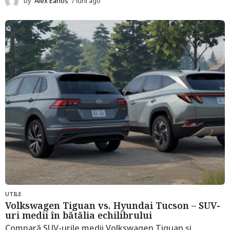
by
Alex Eanos
7 luni ago
7
l
u
n
i
a
g
o
UTILE
Volkswagen Tiguan vs. Hyundai Tucson – SUV-
uri medii în bătălia echilibrului
Compară SUV-urile medii Volkswagen Tiguan și