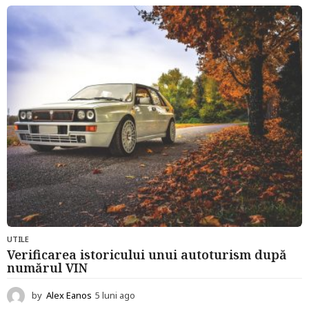
u
n
i
a
g
o
UTILE
Verificarea istoricului unui autoturism după
numărul VIN
by
Alex Eanos
5 luni ago
5
l