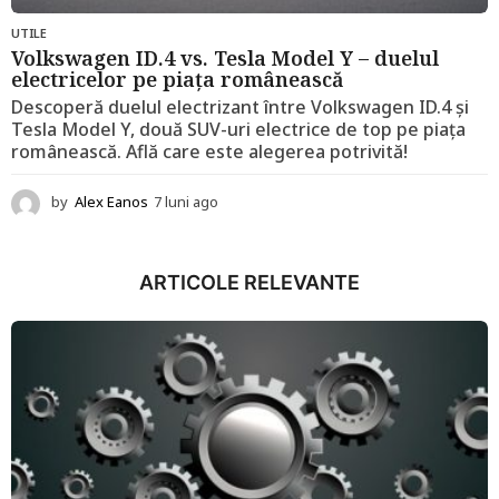
UTILE
Volkswagen ID.4 vs. Tesla Model Y – duelul
electricelor pe piața românească
Descoperă duelul electrizant între Volkswagen ID.4 și
Tesla Model Y, două SUV-uri electrice de top pe piața
românească. Află care este alegerea potrivită!
by
Alex Eanos
7 luni ago
1
2
l
u
ARTICOLE RELEVANTE
n
i
a
g
o