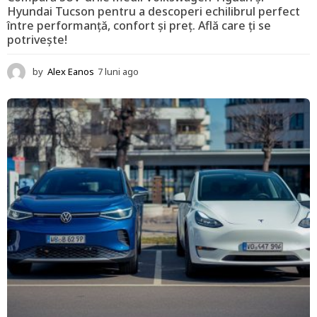
Hyundai Tucson pentru a descoperi echilibrul perfect
între performanță, confort și preț. Află care ți se
potrivește!
by
Alex Eanos
7 luni ago
1
2
l
u
n
i
a
g
o