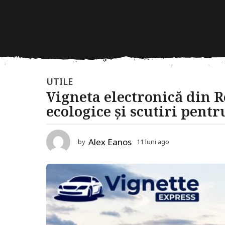
1
UTILE
Vigneta electronică din R
1
ecologice și scutiri pentr
l
u
n
Alex Eanos
by
11 luni ago
1
i
1
l
a
u
g
n
o
i
a
1
g
1
o