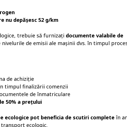
drogen
are nu depășesc 52 g/km
ogice, trebuie să furnizați
documente valabile de
 nivelurile de emisii ale mașinii dvs. în timpul proce
a de achiziție
n timpul finalizării comenzii
ocumentele de înmatriculare
de 50% a prețului
le ecologice pot beneficia de scutiri complete
în a
e transport ecologic.