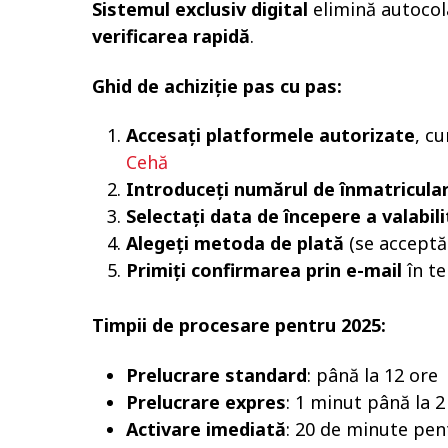
Sistemul exclusiv digital
elimină autocola
verificarea rapidă
.
Ghid de achiziție pas cu pas:
Accesați platformele autorizate
, cu
Cehă
Introduceți numărul de înmatriculare
Selectați data de începere a valabili
Alegeți metoda de plată
(se acceptă
Primiți confirmarea prin e-mail
în te
Timpii de procesare pentru 2025:
Prelucrare standard
: până la 12 ore
Prelucrare expres
: 1 minut până la 2
Activare imediată
: 20 de minute pen