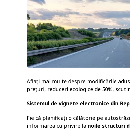
l
u
n
i
a
g
o
Aflați mai multe despre modificările adus
prețuri, reduceri ecologice de 50%, scutiri
Sistemul de vignete electronice din Re
Fie că planificați o călătorie pe autostrăz
informarea cu privire la
noile structuri d