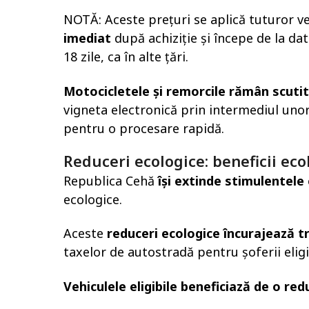
NOTĂ: Aceste prețuri se aplică tuturor v
imediat
după achiziție și începe de la da
18 zile, ca în alte țări.
Motocicletele și remorcile rămân scuti
vigneta electronică prin intermediul uno
pentru o procesare rapidă.
Reduceri ecologice: beneficii ec
Republica Cehă
își extinde stimulentele
ecologice.
Aceste
reduceri ecologice încurajează t
taxelor de autostradă pentru șoferii eligib
Vehiculele eligibile beneficiază de o re