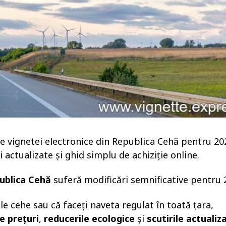
e vignetei electronice din Republica Cehă pentru 20
 actualizate și ghid simplu de achiziție online.
publica Cehă
suferă modificări semnificative pentru 
ile cehe sau că faceți naveta regulat în toată țara,
e prețuri
,
reducerile ecologice
și
scutirile actualiz