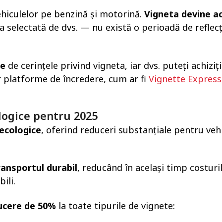
ehiculelor pe benzină și motorină.
Vigneta devine a
ta selectată de dvs. — nu există o perioadă de reflecț
te
de cerințele privind vigneta, iar dvs. puteți achiziț
r platforme de încredere, cum ar fi
Vignette Express
ologice pentru 2025
 ecologice
, oferind reduceri substanțiale pentru veh
ransportul durabil
, reducând în același timp costuri
ili.
ducere de 50%
la toate tipurile de vignete: