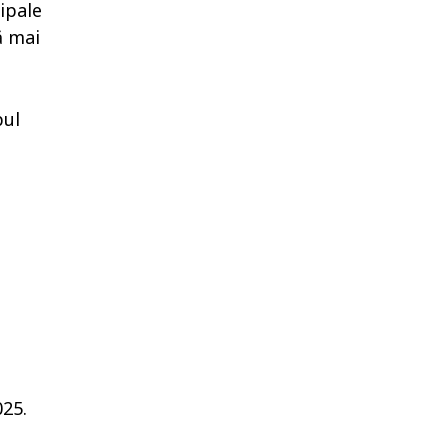
ipale
ă mai
pul
025.