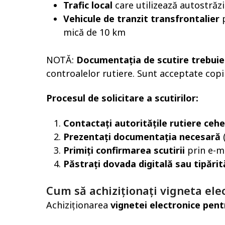
Trafic local
care utilizează autostrăzi
Vehicule de tranzit transfrontalier
p
mică de 10 km
NOTĂ:
Documentația de scutire trebuie
controalelor rutiere. Sunt acceptate copii
Procesul de solicitare a scutirilor:
Contactați autoritățile rutiere cehe
Prezentați documentația necesară
(
Primiți confirmarea scutirii
prin e-m
Păstrați dovada digitală sau tipărit
Cum să achiziționați vigneta ele
Achiziționarea
vignetei electronice pen