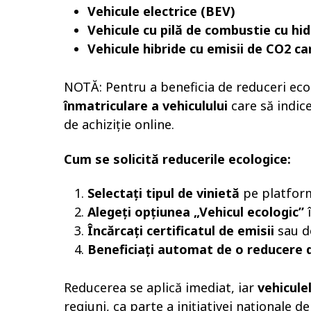
Vehicule electrice (BEV)
Vehicule cu pilă de combustie cu hi
Vehicule hibride cu emisii de CO2 c
NOTĂ: Pentru a beneficia de reduceri ecol
înmatriculare a vehiculului
care să indice
de achiziție online.
Cum se solicită reducerile ecologice:
Selectați tipul de vinietă
pe platform
Alegeți opțiunea „Vehicul ecologic”
î
Încărcați certificatul de emisii
sau d
Beneficiați automat de o reducere 
Reducerea se aplică imediat, iar
vehicule
regiuni, ca parte a inițiativei naționale d