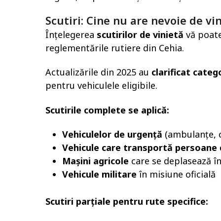
Scutiri: Cine nu are nevoie de vi
Înțelegerea
scutirilor de vinietă
vă poate
reglementările rutiere din Cehia.
Actualizările din 2025 au
clarificat catego
pentru vehiculele eligibile.
Scutirile complete se aplică:
Vehiculelor de urgență
(ambulanțe, c
Vehicule care transportă persoane c
Mașini agricole
care se deplasează în
Vehicule militare
în misiune oficială
Scutiri parțiale pentru rute specifice: