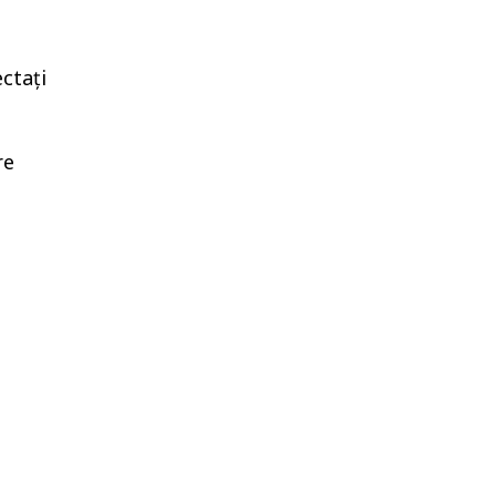
ctați
re