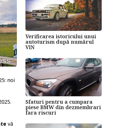
Verificarea istoricului unui
autoturism după numărul
VIN
25: noi
Sfaturi pentru a cumpara
2025.
piese BMW din dezmembrari
fara riscuri
ate
vă