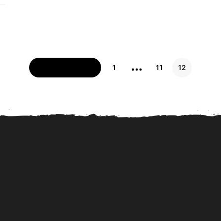
…
PREVIOUS
1
11
12