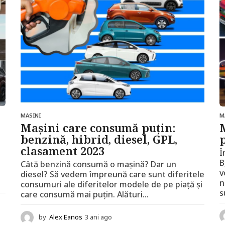
MASINI
M
Mașini care consumă puțin:
benzină, hibrid, diesel, GPL,
clasament 2023
Î
B
Câtă benzină consumă o mașină? Dar un
v
diesel? Să vedem împreună care sunt diferitele
n
consumuri ale diferitelor modele de pe piață și
s
care consumă mai puțin. Alături...
by
Alex Eanos
3 ani ago
3