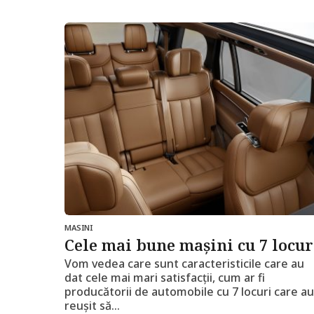
i
a
g
o
MASINI
Cele mai bune mașini cu 7 locur
Vom vedea care sunt caracteristicile care au
dat cele mai mari satisfacții, cum ar fi
producătorii de automobile cu 7 locuri care au
reușit să...