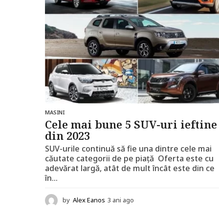
MASINI
Cele mai bune 5 SUV-uri ieftine
din 2023
SUV-urile continuă să fie una dintre cele mai
căutate categorii de pe piață Oferta este cu
adevărat largă, atât de mult încât este din ce
în...
by
Alex Eanos
3 ani ago
3
a
n