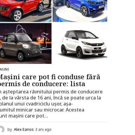
ASINI
Mașini care pot fi conduse fără
permis de conducere: lista
n așteptarea râvnitului permis de conducere
, de la vârsta de 16 ani, încă se poate urca la
olanul unui cvadriciclu ușor, așa-
umitul minicar sau microcar. Acestea
unt mașini care pot...
by
Alex Eanos
3 ani ago
2