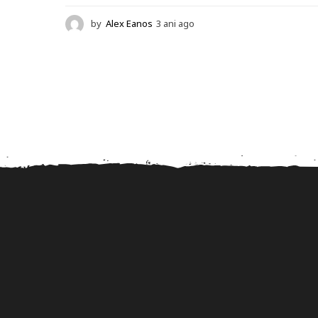
by
Alex Eanos
3 ani ago
3
a
n
i
a
g
o